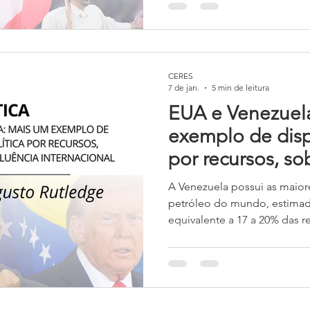
rompeu com a lógica do pro
reforçou a ideia de um povo 
transnacional.
CERES
7 de jan.
5 min de leitura
EUA e Venezuel
exemplo de disp
por recursos, so
influência inter
A Venezuela possui as maio
petróleo do mundo, estimada
equivalente a 17 a 20% das r
reservas de gás natural que 
pés cúbicos e recursos miner
se a isso que o país possui s
Caribe, próxima à costa dos E
conferindo uma destacada im