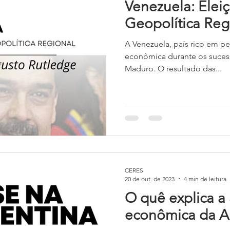
Venezuela: Eleiç
Geopolítica Reg
A Venezuela, país rico em pet
econômica durante os sucessivos governos de Nicolás
Maduro. O resultado das...
CERES
20 de out. de 2023
4 min de leitura
O quê explica a 
econômica da A