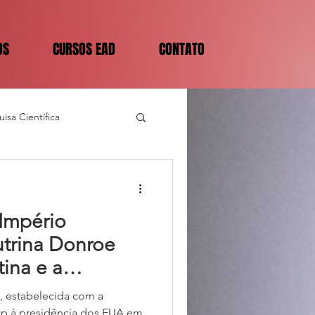
OS
CURSOS EAD
CONTATO
isa Científica
Império
trina Donroe
ina e a
sociada
 estabelecida com a
p à presidência dos EUA em