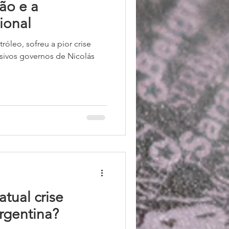
ão e a
ional
róleo, sofreu a pior crise
atual crise
rgentina?