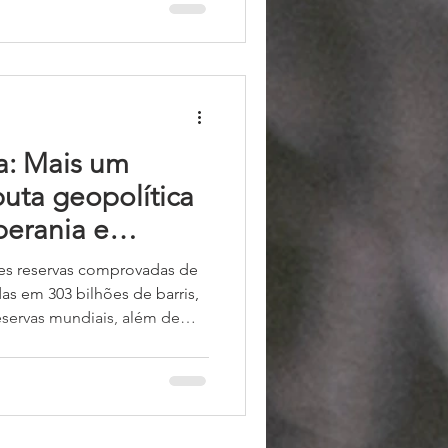
tagonismo isolado e
plural, diverso e
a: Mais um
uta geopolítica
berania e
nacional
res reservas comprovadas de
s em 303 bilhões de barris,
eservas mundiais, além de
ultrapassam 200 trilhões de
ais estratégicos. Acrescenta-
ua localização na bacia do
UA e a rotas marítimas vitais,
portância geopolítica.