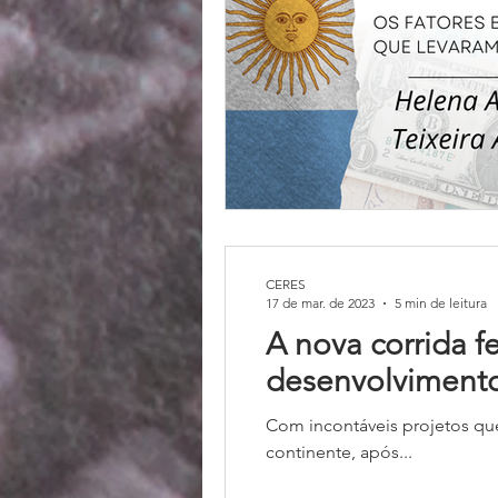
CERES
17 de mar. de 2023
5 min de leitura
A nova corrida f
desenvolviment
Com incontáveis projetos que vão desde os Estados Unid
continente, após...