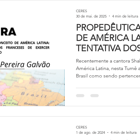
CERES
30 de mai. de 2025
4 min de leitura
PROPEDÊUTIC
DE AMÉRICA L
TENTATIVA DO
DE EXERCER 
Recentemente a cantora Shak
REGIÃO
América Latina, nesta Turnê 
Brasil como sendo pertencen
reacendeu um debate do qua
tempo nas redes sociais: O B
nas redes sociais, como ta
se fala bastante sobre o tem
CERES
1 de ago. de 2024
4 min de leitura