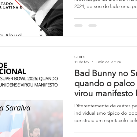
2024, deixou de lado uma po
certo distanciamento com rel
países da região da América L
do chamado princípio de ex
observado anteriormente na p
americana no contexto da D
em 1823)
CERES
11 de fev.
5 min de leitura
Bad Bunny no S
quando o palco
virou manifesto 
Diferentemente de outras p
individualismo típico do po
construiu um espetáculo cole
outros artistas latinos — re
do Caribe, da América Centr