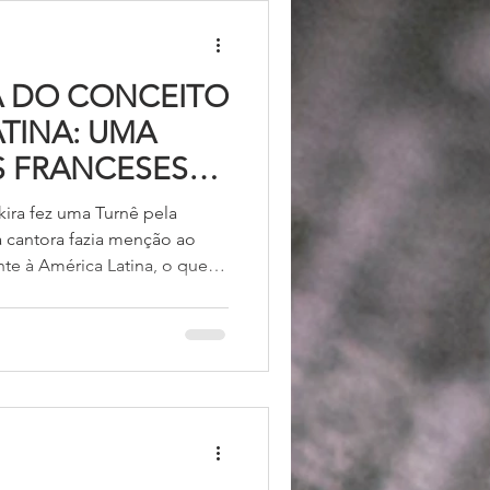
A DO CONCEITO
ATINA: UMA
S FRANCESES
HEGEMONIA NA
ira fez uma Turnê pela
a cantora fazia menção ao
te à América Latina, o que
l eu não o ouvia há algum
rasil é um país latino? Não só
mbém em círculos acadêmicos
a.