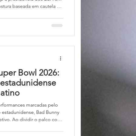
stura baseada em cautela e
ação à política interna dos
atina e passou a agir a partir
cepcionalismo, elemento já
olítica externa norte-
outrina Monroe (formalizada
uper Bowl 2026:
 estadunidense
latino
erformances marcadas pelo
p estadunidense, Bad Bunny
tivo. Ao dividir o palco com
presentando diferentes regiões
al e da América do Sul — ele