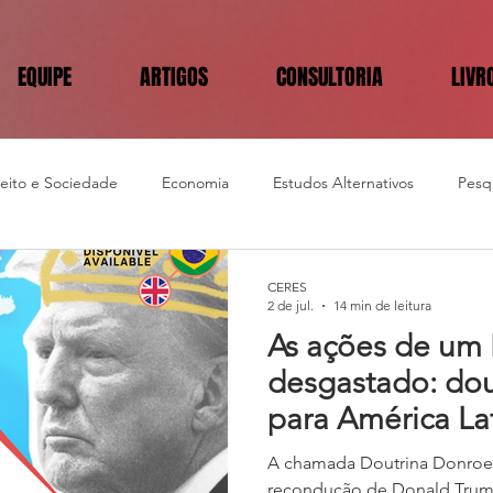
EQUIPE
ARTIGOS
CONSULTORIA
LIVR
reito e Sociedade
Economia
Estudos Alternativos
Pesqu
CERES
2 de jul.
14 min de leitura
As ações de um 
desgastado: dou
para América Lat
instabilidade as
A chamada Doutrina Donroe,
recondução de Donald Trum