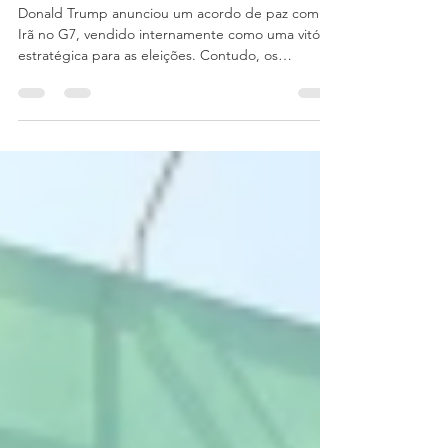
narrativa americana na guerra
contra o Irã
Donald Trump anunciou um acordo de paz com o
Irã no G7, vendido internamente como uma vitória
estratégica para as eleições. Contudo, os
resultados concretos contradizem essa narrativa: o
Irã manteve sua capacidade nuclear e o controle
do Estreito de Ormuz, além de ver o regime
fortalecido pelo nacionalismo. Aliados no Golfo
recuaram, Israel isolou-se e os EUA colheram
apenas um triunfo discursivo para o público
doméstico, enquanto o equilíbrio geopolítico real
pouco mudou.