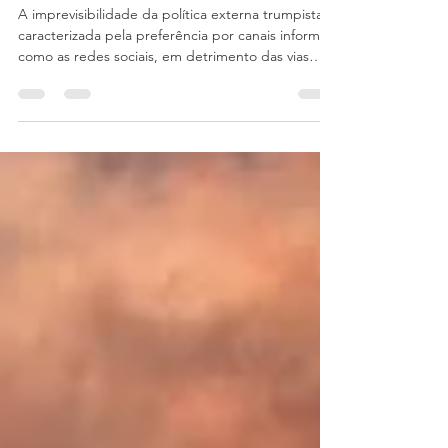
Escalada Entre EUA, Israel e Irã
A imprevisibilidade da política externa trumpista,
caracterizada pela preferência por canais informais
como as redes sociais, em detrimento das vias
diplomáticas tradicionais, agrava ainda mais a
incerteza internacional. Este padrão não é
meramente estilístico; ele representa uma ruptura
profunda com os princípios do liberalismo
institucionalista e com a própria tradição
diplomática norte-americana.