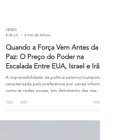
CERES
8 de jul.
6 min de leitura
Quando a Força Vem Antes da
Paz: O Preço do Poder na
Escalada Entre EUA, Israel e Irã
A imprevisibilidade da política externa trumpista,
caracterizada pela preferência por canais informais
como as redes sociais, em detrimento das vias
diplomáticas tradicionais, agrava ainda mais a
incerteza internacional. Este padrão não é
meramente estilístico; ele representa uma ruptura
profunda com os princípios do liberalismo