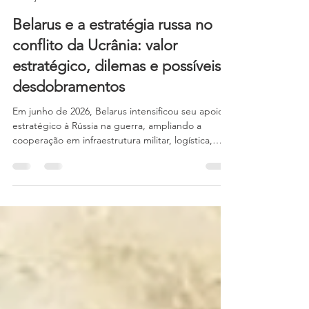
CERES
14 de jul.
10 min de leitura
Belarus e a estratégia russa no
conflito da Ucrânia: valor
estratégico, dilemas e possíveis
desdobramentos
Em junho de 2026, Belarus intensificou seu apoio
estratégico à Rússia na guerra, ampliando a
cooperação em infraestrutura militar, logística,
economia e defesa. Embora o governo de Minsk
continue evitando o envolvimento direto de suas
tropas nos combates, esse aprofundamento das
ações conjuntas fortalece de forma significativa o
esforço de guerra de Moscou. As recentes
movimentações indicam que o país se prepara
para assumir um papel ainda mais ativo no conflito
de forma grad