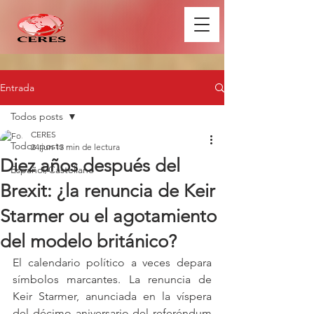
Entrada
Todos posts
CERES
Todos posts
24 jun
13 min de lectura
Diez años después del
Español/Castellano
Brexit: ¿la renuncia de Keir
Starmer ou el agotamiento
del modelo británico?
El calendario político a veces depara 
símbolos marcantes. La renuncia de 
Keir Starmer, anunciada en la víspera 
del décimo aniversario del referéndum 