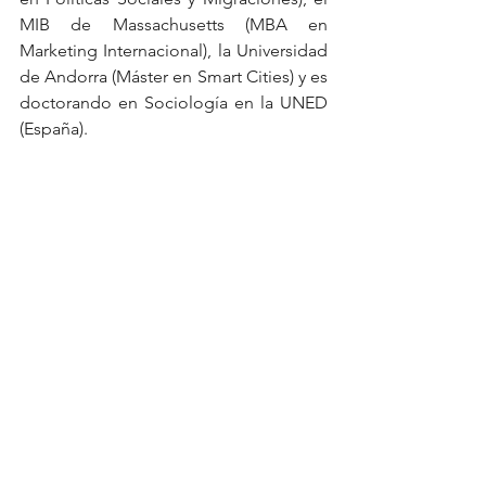
MIB de Massachusetts (MBA en 
Marketing Internacional), la Universidad 
de Andorra (Máster en Smart Cities) y es 
doctorando en Sociología en la UNED 
(España).
Es autor de los libros
Cadernos de 
Paradiplomacia
,
Paradiplomacy 
Reviews
y
Manual de sobrevivência das 
Relações Internacionais
. Participa 
regularmente en foros internacionales 
sobre ciudades inteligentes, 
gobernanza global y paradiplomacia, y 
ha sido comentarista invitado en la 
emisora CBN Recife. También fue 
finalista del Premio ABANCA de 
investigación académica. Además, 
integra redes y plataformas como 
CEDEPEM, ECP, Smart Cities Council y 