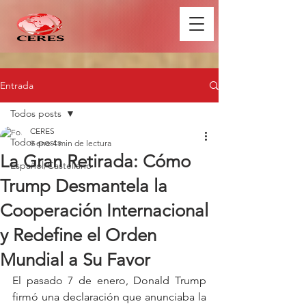
Entrada
Todos posts
CERES
Todos posts
9 ene
4 min de lectura
La Gran Retirada: Cómo
Español/Castellano
Trump Desmantela la
Cooperación Internacional
y Redefine el Orden
Mundial a Su Favor
El pasado 7 de enero, Donald Trump 
firmó una declaración que anunciaba la 