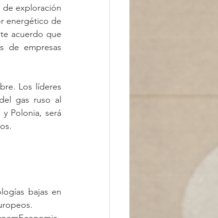
 de exploración 
r energético de 
te acuerdo que 
és de empresas 
e. Los líderes 
el gas ruso al 
y Polonia, será 
os. 
logías bajas en 
uropeos. 