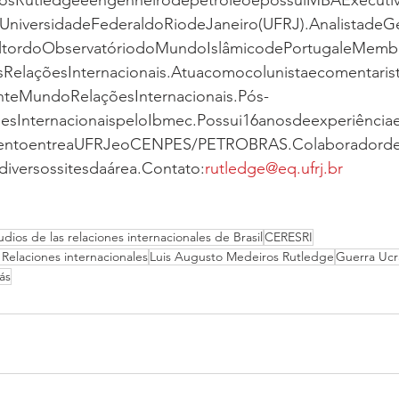
rosRutledgeéengenheirodepetróleoepossuiMBAExecut
UniversidadeFederaldoRiodeJaneiro(UFRJ).AnalistadeG
ltordoObservatóriodoMundoIslâmicodePortugaleMem
RelaçõesInternacionais.Atuacomocolunistaecomentarist
nteMundoRelaçõesInternacionais.Pós-
sInternacionaispeloIbmec.Possui16anosdeexperiência
mentoentreaUFRJeoCENPES/PETROBRAS.Colaboradorde
iversossitesdaárea.Contato:
rutledge@eq.ufrj.br
dios de las relaciones internacionales de Brasil
CERESRI
 Relaciones internacionales
Luis Augusto Medeiros Rutledge
Guerra Ucr
ás