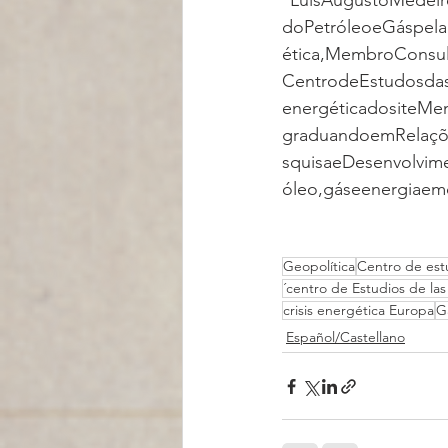
*LuisAugustoMedei
doPetróleoeGáspela
ética,MembroConsu
CentrodeEstudosdas
energéticadositeMe
graduandoemRelaçõe
squisaeDesenvolvi
óleo,gáseenergiaemd
Geopolítica
Centro de estu
´centro de Estudios de las
crisis energética Europa
G
Español/Castellano