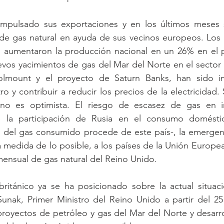
impulsado sus exportaciones y en los últimos meses 
e gas natural en ayuda de sus vecinos europeos. Los 
 aumentaron la producción nacional en un 26% en el p
vos yacimientos de gas del Mar del Norte en el sector 
olmount y el proyecto de Saturn Banks, han sido im
o y contribuir a reducir los precios de la electricidad.
 no es optimista. El riesgo de escasez de gas en i
e la participación de Rusia en el consumo doméstic
 del gas consumido procede de este país-, la emergenc
la medida de lo posible, a los países de la Unión Europe
ensual de gas natural del Reino Unido.
ritánico ya se ha posicionado sobre la actual situaci
 Sunak, Primer Ministro del Reino Unido a partir del 2
proyectos de petróleo y gas del Mar del Norte y desarroll