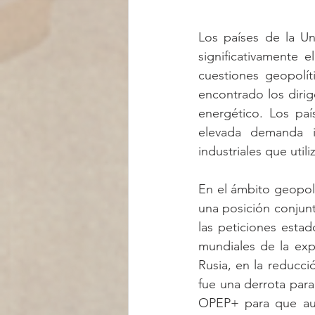
Los países de la Un
significativamente 
cuestiones geopolít
encontrado los diri
energético. Los paí
elevada demanda im
industriales que util
En el ámbito geopol
una posición conjunt
las peticiones esta
mundiales de la exp
Rusia, en la reducció
fue una derrota par
OPEP+ para que aum