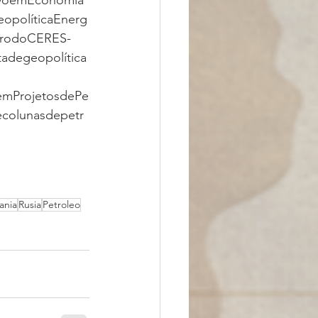
ivoemEconomia
eopolíticaEnerg
brodoCERES-
adegeopolítica
emProjetosdePe
colunasdepetr
ania
Rusia
Petroleo