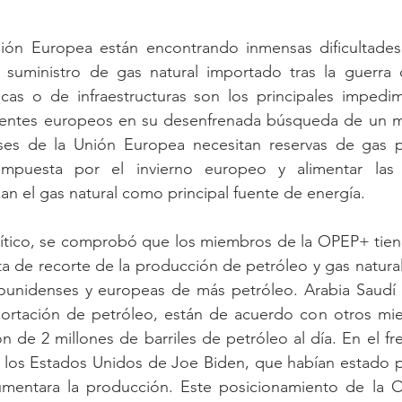
ión Europea están encontrando inmensas dificultades
el suministro de gas natural importado tras la guerra 
icas o de infraestructuras son los principales impedi
gentes europeos en su desenfrenada búsqueda de un ma
ses de la Unión Europea necesitan reservas de gas pa
puesta por el invierno europeo y alimentar las inf
izan el gas natural como principal fuente de energía.
ítico, se comprobó que los miembros de la OPEP+ tien
a de recorte de la producción de petróleo y gas natural
dounidenses y europeas de más petróleo. Arabia Saudí e
ortación de petróleo, están de acuerdo con otros miem
n de 2 millones de barriles de petróleo al día. En el fr
a los Estados Unidos de Joe Biden, que habían estado p
entara la producción. Este posicionamiento de la O