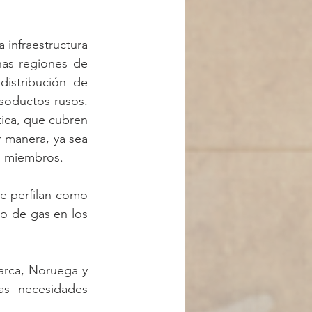
 infraestructura 
nas regiones de 
istribución de 
soductos rusos. 
ica, que cubren 
 manera, ya sea 
os miembros.
e perfilan como 
o de gas en los 
rca, Noruega y 
s necesidades 