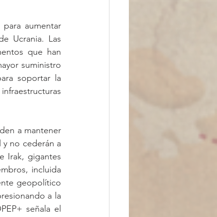
 para aumentar 
de Ucrania. Las 
mentos que han 
yor suministro 
ra soportar la 
raestructuras 
den a mantener 
 y no cederán a 
 Irak, gigantes 
bros, incluida 
ente geopolítico 
resionando a la 
PEP+ señala el 