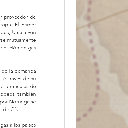
r proveedor de 
opa. El Primer 
pea, Ursula von 
rse mutuamente 
tribución de gas 
 de la demanda 
A través de su 
a terminales de 
ropeos también 
por Noruega se 
ma de GNL. 
as a los países 