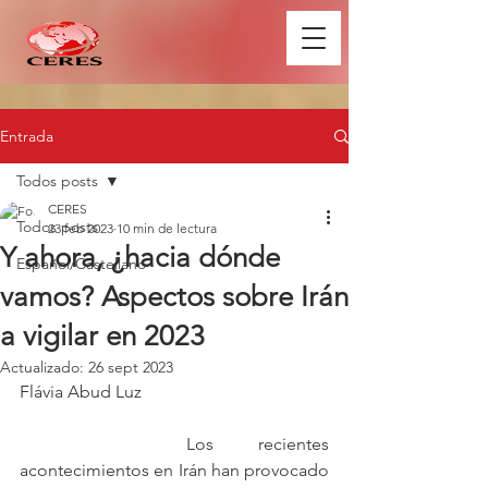
Entrada
Todos posts
CERES
Todos posts
23 feb 2023
10 min de lectura
Y ahora, ¿hacia dónde
Español/Castellano
vamos? Aspectos sobre Irán
a vigilar en 2023
Actualizado:
26 sept 2023
Flávia Abud Luz
		Los recientes 
acontecimientos en Irán han provocado 