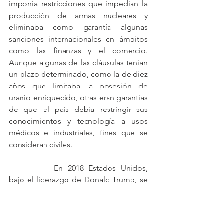
imponía restricciones que impedían la 
producción de armas nucleares y 
eliminaba como garantía algunas 
sanciones internacionales en ámbitos 
como las finanzas y el comercio. 
Aunque algunas de las cláusulas tenían 
un plazo determinado, como la de diez 
años que limitaba la posesión de 
uranio enriquecido, otras eran garantías 
de que el país debía restringir sus 
conocimientos y tecnología a usos 
médicos e industriales, fines que se 
consideran civiles.
		En 2018 Estados Unidos, 
bajo el liderazgo de Donald Trump, se 
retiró del acuerdo y con el 
restablecimiento de las sanciones en 
las áreas de finanzas y energía. Teherán 