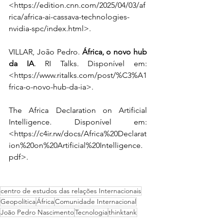
<
https://edition.cnn.com/2025/04/03/af
rica/africa-ai-cassava-technologies-
nvidia-spc/index.html
>.
VILLAR, João Pedro. 
África, o novo hub 
da IA
. RI Talks. Disponível em: 
<
https://www.ritalks.com/post/%C3%A1
frica-o-novo-hub-da-ia
>.
The Africa Declaration on Artificial 
Intelligence. Disponível em: 
<
https://c4ir.rw/docs/Africa%20Declarat
ion%20on%20Artificial%20Intelligence.
pdf
>.
centro de estudos das relações Internacionais
Geopolítica
África
Comunidade Internacional
João Pedro Nascimento
Tecnologia
thinktank