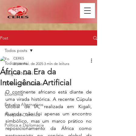
Post
Todos posts
CERES
Todos posts
28 de mai. de 2025
3 min de leitura
África na Era da
Blog do Nemri
Inteligência Artificial
Direito e Sociedade
O continente africano está diante de 
Economia
uma virada histórica. A recente Cúpula 
Estudos Alternativos
Global de IA, realizada em Kigali, 
Ruanda, não foi apenas um encontro 
Pesquisa Científica
simbólico, mas um marco prático no 
Política e Diplomacia
reposicionamento da África como 
protagonista no cenário global da 