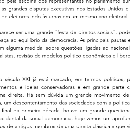
o pela escolha dos representantes no parlamento eur
às grandes disputas executivas nos Estados Unidos e n
de eleitores indo às urnas em um mesmo ano eleitoral, n
arece ser uma grande “festa de direitos sociais”, pode
a ao equilíbrio da democracia. As principais pautas 
m alguma medida, sobre questões ligadas ao nacionali
listas, revisão de modelos político econômicos e liber
o século XXI já está marcado, em termos políticos, 
mentos e ideias conservadoras e em grande parte c
ema direita. Há sem dúvida um grande movimento de 
ja, um descontentamento das sociedades com a política i
 final da primeira década, houve um grande question
ocidental da social-democracia, hoje vemos um aprofun
sos de antigos membros de uma direita clássica e que v