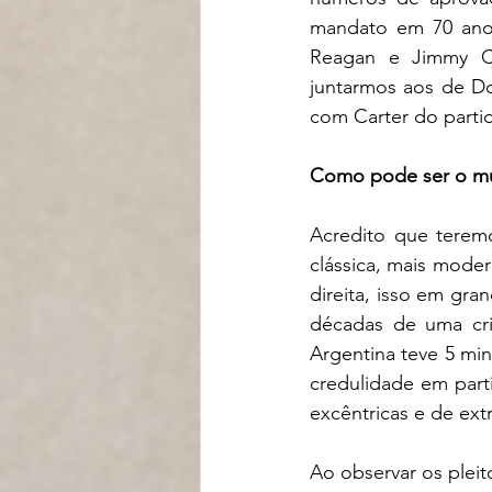
mandato em 70 anos
Reagan e Jimmy Ca
juntarmos aos de D
com Carter do parti
Como pode ser o mu
Acredito que teremo
clássica, mais mode
direita, isso em gra
décadas de uma cris
Argentina teve 5 mi
credulidade em part
excêntricas e de extr
Ao observar os plei