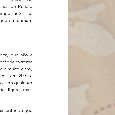
nas de Ronald 
mportantes se 
 que em comum 
ita, que não a 
rópria extrema 
 é muito claro, 
am - em 2001 a 
o sem qualquer 
as figuras mais 
ir, entendo que 