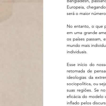
Bangladesh, passand
Europeia, chegando 
será o maior número 
No entanto, o que p
em uma grande ameaç
os países passam, e
mundo mais individua
individuais.
Esse início do noss
retomada de pensa
ideologias da extr
sociopolítica, ou se
suas regiões. Se no
eficácia do modelo 
inflado pelos discur