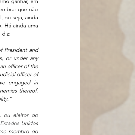
smo ganhar, em 
embrar que não 
 ou seja, ainda 
. Há ainda uma 
diz: 
f President and 
s, or under any 
n officer of the 
icial officer of 
ave engaged in 
nemies thereof. 
ity.”
ou eleitor do 
 Estados Unidos 
omo membro do 