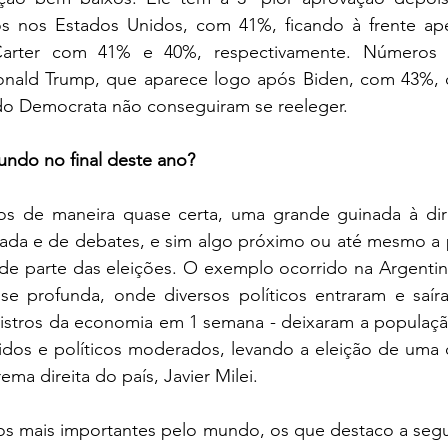
 nos Estados Unidos, com 41%, ficando à frente ape
rter com 41% e 40%, respectivamente. Números i
onald Trump, que aparece logo após Biden, com 43%,
do Democrata não conseguiram se reeleger.
ndo no final deste ano?
s de maneira quase certa, uma grande guinada à dire
rada e de debates, e sim algo próximo ou até mesmo a p
nde parte das eleições. O exemplo ocorrido na Argentina
e profunda, onde diversos políticos entraram e saír
nistros da economia em 1 semana - deixaram a populaçã
idos e políticos moderados, levando a eleição de uma d
ema direita do país, Javier Milei.
tos mais importantes pelo mundo, os que destaco a segu