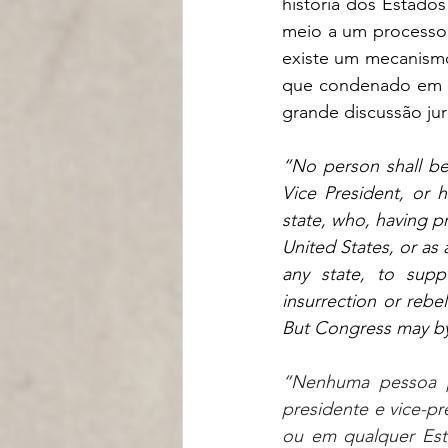
história dos Estado
meio a um processo 
existe um mecanismo 
que condenado em qu
grande discussão jur
“No person shall be
Vice President, or h
state, who, having pr
United States, or as 
any state, to supp
insurrection or rebe
But Congress may by 
“Nenhuma pessoa p
presidente e vice-pr
ou em qualquer Est