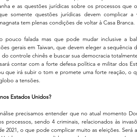
ha e as questões jurídicas sobre os processos que o 
que somente questões jurídicas devem complicar a v
magnata tem plenas condições de voltar à Casa Branca.
ão pouco falada mas que pode mudar inclusive a bal
ições gerais em Taiwan, que devem eleger a sequência d
s do controle chinês e buscar sua democracia totalment
isará contar com a forte defesa política e militar dos Es
ou que irá subir o tom e promete uma forte reação, o q
globo a tensões.
 nos Estados Unidos?
nálise precisamos entender que no atual momento Don
s processos, sendo 4 criminais, relacionados às invasõ
de 2021, o que pode complicar muito as eleições. Será a 