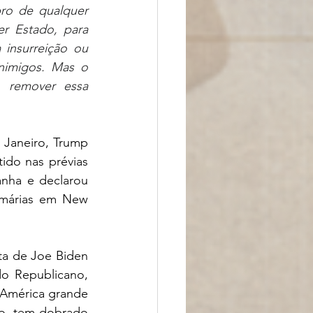
o de qualquer 
r Estado, para 
insurreição ou 
imigos. Mas o 
remover essa 
 Janeiro, Trump 
do nas prévias 
nha e declarou 
márias em New 
a de Joe Biden 
o Republicano, 
 América grande 
o, tem dobrado 