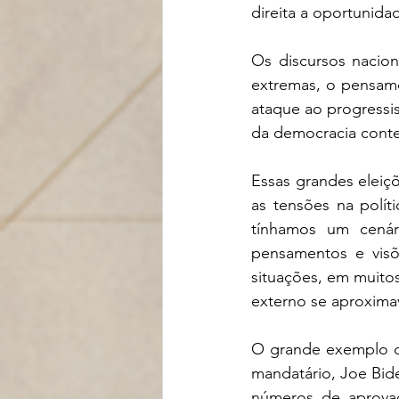
direita a oportunida
Os discursos nacion
extremas, o pensame
ataque ao progressis
da democracia conte
Essas grandes eleiç
as tensões na polí
tínhamos um cenár
pensamentos e visõ
situações, em muitos
externo se aproxima
O grande exemplo di
mandatário, Joe Bide
números de aprovaç