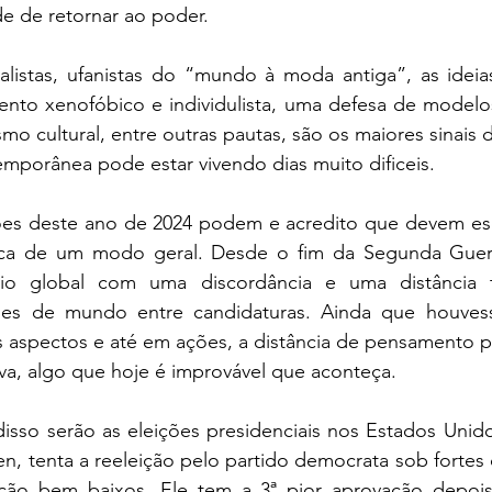
de de retornar ao poder.
alistas, ufanistas do “mundo à moda antiga”, as ideias
nto xenofóbico e individulista, uma defesa de modelos 
mo cultural, entre outras pautas, são os maiores sinais
mporânea pode estar vivendo dias muito dificeis.
ões deste ano de 2024 podem e acredito que devem esca
tica de um modo geral. Desde o fim da Segunda Guer
io global com uma discordância e uma distância 
es de mundo entre candidaturas. Ainda que houvess
 aspectos e até em ações, a distância de pensamento pol
va, algo que hoje é improvável que aconteça.
sso serão as eleições presidenciais nos Estados Unidos
n, tenta a reeleição pelo partido democrata sob fortes 
ão bem baixos. Ele tem a 3ª pior aprovação depois