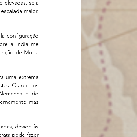
elevadas, seja 
escalada maior, 
a configuração 
bre a Índia me 
leição de Moda 
ra uma extrema 
tas. Os receios 
Alemanha e do 
ternamente mas 
das, devido às 
ata pode fazer 