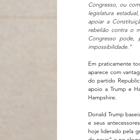
Congresso, ou com
legislatura estadua
apoiar a Constituiç
rebelião contra o 
Congresso pode, p
impossibilidade.”
Em praticamente tod
aparece com vantage
do partido Republic
apoio a Trump e Ha
Hampshire.
Donald Trump baseia
e seus antecessores
hoje liderado pela g
de novo” e no sloga