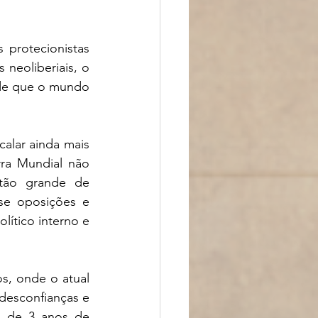
 protecionistas 
neoliberiais, o 
 de que o mundo 
lar ainda mais 
ra Mundial não 
tão grande de 
e oposições e 
ítico interno e 
, onde o atual 
desconfianças e 
 de 3 anos de 