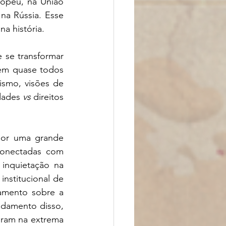
opeu, na União 
a Rússia. Esse 
a história.
 se transformar 
em quase todos 
smo, visões de 
dades 
vs
 direitos 
por uma grande 
onectadas com 
inquietação na 
nstitucional de 
amento sobre a 
damento disso, 
iram na extrema 