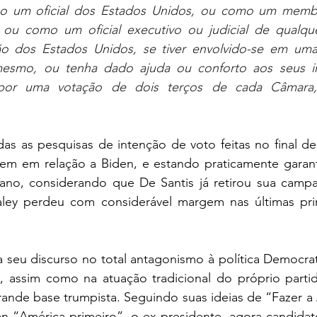
o um oficial dos Estados Unidos, ou como um membr
l, ou como um oficial executivo ou judicial de qualque
ão dos Estados Unidos, se tiver envolvido-se em uma 
mesmo, ou tenha dado ajuda ou conforto aos seus in
or uma votação de dois terços de cada Câmara, 
as as pesquisas de intenção de voto feitas no final de
m em relação a Biden, e estando praticamente garanti
ano, considerando que De Santis já retirou sua campa
ley perdeu com considerável margem nas últimas pri
 seu discurso no total antagonismo à política Democrat
, assim como na atuação tradicional do próprio partid
rande base trumpista. Seguindo suas ideias de “Fazer a
n “América primeiro”, o ex presidente, agora candidat