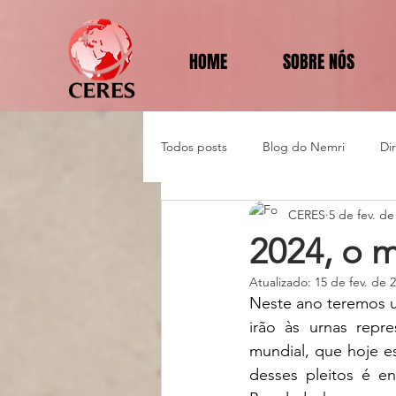
HOME
SOBRE NÓS
Todos posts
Blog do Nemri
Di
CERES
5 de fev. de
Política e Diplomacia
2024, o m
Atualizado:
15 de fev. de 
Neste ano teremos u
irão às urnas repr
mundial, que hoje es
desses pleitos é en