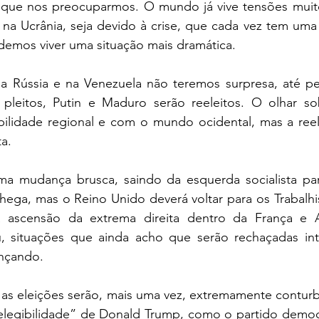
ue nos preocuparmos. O mundo já vive tensões muito 
na Ucrânia, seja devido à crise, que cada vez tem uma 
demos viver uma situação mais dramática.
na Rússia e na Venezuela não teremos surpresa, até pel
pleitos, Putin e Maduro serão reeleitos. O olhar so
bilidade regional e com o mundo ocidental, mas a ree
a. 
ma mudança brusca, saindo da esquerda socialista pa
Chega, mas o Reino Unido deverá voltar para os Trabalhis
a ascensão da extrema direita dentro da França e 
, situações que ainda acho que serão rechaçadas in
nçando.
as eleições serão, mais uma vez, extremamente conturba
“elegibilidade” de Donald Trump, como o partido democr