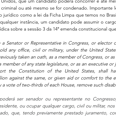
s Unidos, que um candidato poderá concorrer e até me
criminal ou até mesmo se for condenado. Importante l
jurídico como a lei da Ficha Limpa que temos no Brasil,
alquer instância, um candidato pode assumir o cargo
ídica sobre a sessão 3 da 14ª emenda constitucional que 
 a Senator or Representative in Congress, or elector o
old any office, civil or military, under the United State
eviously taken an oath, as a member of Congress, or as a
a member of any state legislature, or as an executive or jud
ort the Constitution of the United States, shall h
llion against the same, or given aid or comfort to the e
a vote of two-thirds of each House, remove such disabil
oderá ser senador ou representante no Congresso, 
esidente, ou ocupar qualquer cargo, civil ou militar, nos
ado, que, tendo previamente prestado juramento, c