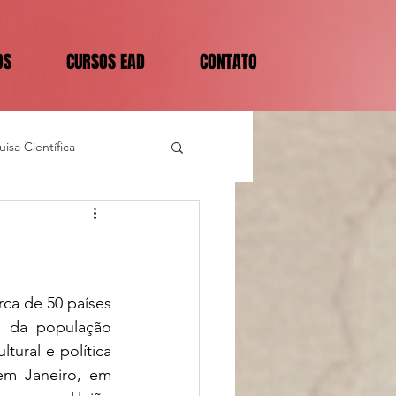
OS
CURSOS EAD
CONTATO
isa Científica
ca de 50 países 
 da população 
ural e política 
em Janeiro, em 