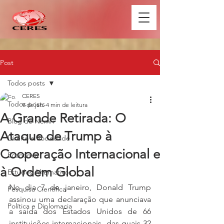
Post
Todos posts
CERES
Todos posts
9 de jan.
4 min de leitura
A Grande Retirada: O
Blog do Nemri
Ataque de Trump à
Direito e Sociedade
Cooperação Internacional e
Economia
à Ordem Global
Estudos Alternativos
No dia 7 de janeiro, Donald Trump 
Pesquisa Científica
assinou uma declaração que anunciava 
Política e Diplomacia
a saída dos Estados Unidos de 66 
instituições internacionais, das quais 32 