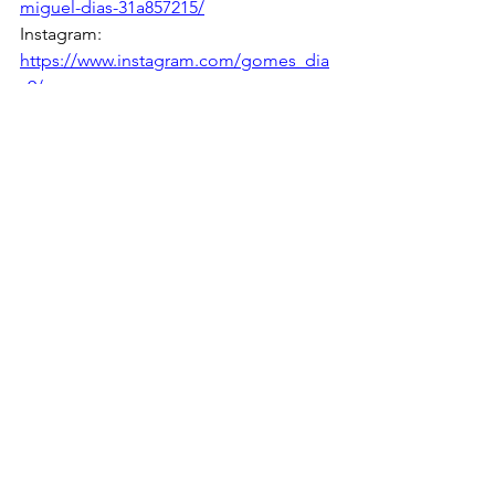
miguel-dias-31a857215/
Instagram: 
https://www.instagram.com/gomes_dia
s9/
BIBLIOGRAFIA:
LUSA (Agência de Notícias de 
Portugal): 
https://www.lusa.pt/lusofonia/maca
u/article/2023-02-
27/40374809/deputado-quer-
macau-a-traduzir-tecnologia-
chinesa-para-portugu%C3%AAs
Garcia, D. (17 de Fevereiro de 
2023). Os Jovens Como Fator de 
coesão social na Lusofonia. 
CERES: 
https://www.ceresri.org/post/os-
jovens-como-fator-de-