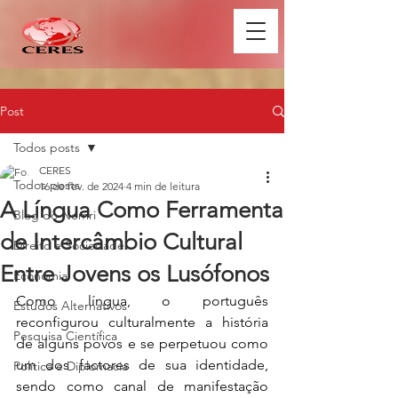
Post
Todos posts
CERES
Todos posts
16 de fev. de 2024
4 min de leitura
A Língua Como Ferramenta
Blog do Nemri
de Intercâmbio Cultural
Direito e Sociedade
Entre Jovens os Lusófonos
Economia
Como língua, o português 
Estudos Alternativos
reconfigurou culturalmente a história 
Pesquisa Científica
de alguns povos e se perpetuou como 
um dos factores de sua identidade, 
Política e Diplomacia
sendo como canal de manifestação 