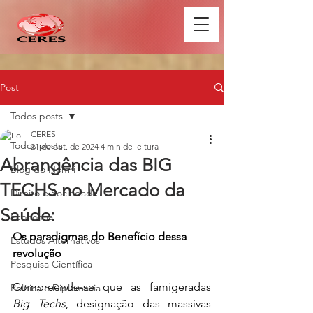
Post
Todos posts
CERES
Todos posts
21 de out. de 2024
4 min de leitura
Abrangência das BIG
Blog do Nemri
TECHS no Mercado da
Direito e Sociedade
Saúde:
Economia
Os paradigmas do Benefício dessa 
Estudos Alternativos
revolução
Pesquisa Científica
Compreende-se que as famigeradas 
Política e Diplomacia
Big Techs
, designação das massivas 