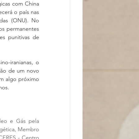
gicas com China 
cerá o país nas 
das (ONU). No 
os permanentes 
 punitivas de 
o-iranianas, o 
são de um novo 
om algo próximo 
mos. 
eo e Gás pela 
rgética, Membro 
CERES - Centro 