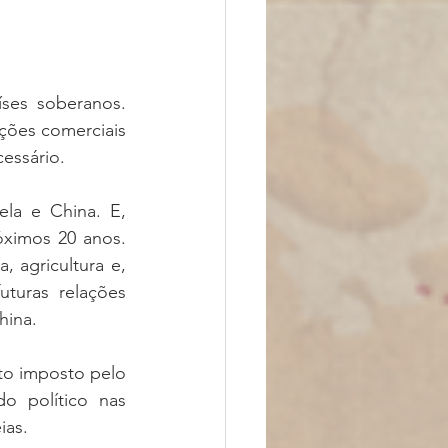
ses soberanos. 
ções comerciais 
essário.
la e China. E, 
ximos 20 anos. 
agricultura e, 
turas relações 
hina. 
to imposto pelo 
 político nas 
as. 