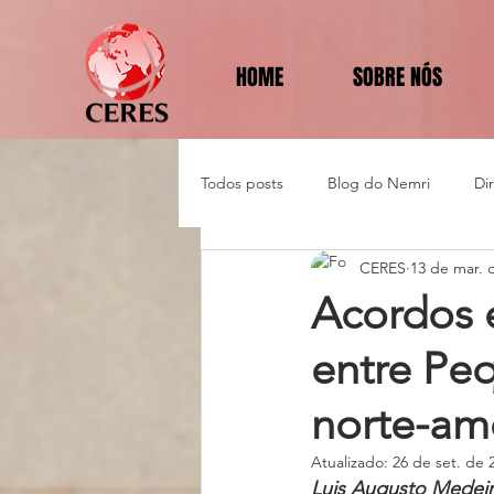
HOME
SOBRE NÓS
Todos posts
Blog do Nemri
Di
CERES
13 de mar. 
Política e Diplomacia
Acordos 
entre Pe
norte-am
Atualizado:
26 de set. de 
Luis Augusto Medeiros Rutled