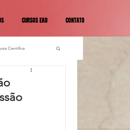
OS
CURSOS EAD
CONTATO
isa Científica
ão
essão
                      