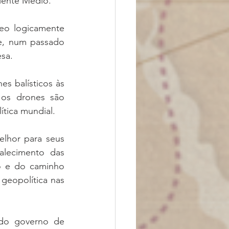
riente Médio.
eo logicamente 
e, num passado 
esa.
s balísticos às 
os drones são 
ítica mundial.
lhor para seus 
lecimento das 
o e do caminho 
geopolítica nas 
 do governo de 