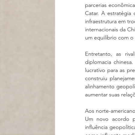
parcerias econômica
Catar. A estratégia
infraestrutura em tr
internacionais da Chi
um equilíbrio com o 
Entretanto, as ri
diplomacia chinesa
lucrativo para as p
construiu planejame
alinhamento geopolí
aumentar suas relaçõ
Aos norte-americano
Um novo acordo po
influência geopolíti