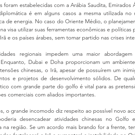
s foram estabelecidas com a Arábia Saudita, Emirados Á
 diplomática é em alguns casos a mesma utilizada no no
oca de energia. No caso do Oriente Médio, o planejamen
na visa utilizar suas ferramentas econômicas e políticas 
Irã e os países árabes, sem tomar partido nas crises inte
validades regionais impedem uma maior abordagem e
. Enquanto, Dubai e Doha proporcionam um ambiente 
retensões chinesas, o Irã, apesar de possuírem um inim
ntos e projetos de desenvolvimento sólidos. De qual
tico com grande parte do golfo é vital para as pretens
es comerciais com aliados importantes.  
s, o grande incomodo diz respeito ao possível novo aco
deria desencadear atividades chinesas no Golfo e
ca na região. Se um acordo mais brando for a frente, te