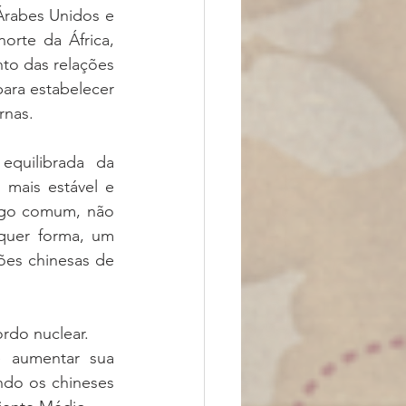
rabes Unidos e 
rte da África, 
to das relações 
para estabelecer 
rnas.
quilibrada da 
mais estável e 
igo comum, não 
quer forma, um 
ões chinesas de 
rdo nuclear. 
 aumentar sua 
ndo os chineses 