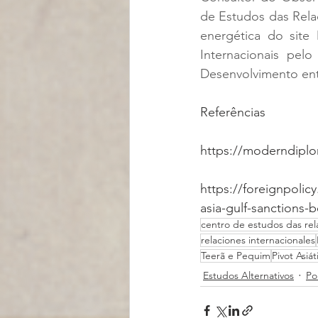
de Estudos das Relaç
energética do site
Internacionais pel
Desenvolvimento e
Referências
https://moderndiplo
https://foreignpolic
asia-gulf-sanctions-b
centro de estudos das rel
relaciones internacionales
Teerã e Pequim
Pivot Asiát
Estudos Alternativos
Po