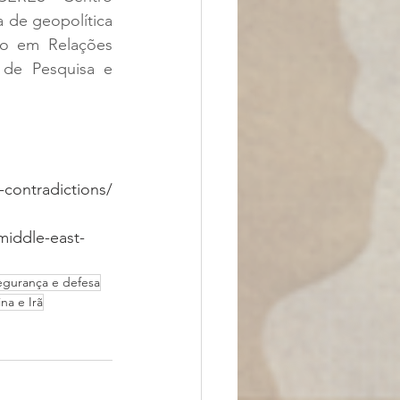
 de geopolítica 
o em Relações 
 de Pesquisa e 
-contradictions/
middle-east-
egurança e defesa
na e Irã