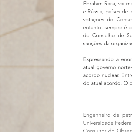
Ebrahim Raisi, vai m
e Rússia, países de 
votações do Conse
entanto, sempre é b
do Conselho de Seg
sanções da organiz
Expressando a enorm
atual governo norte
acordo nuclear. Entr
do atual acordo. O 
Engenheiro de pet
Universidade Federal
Consultor do Obser