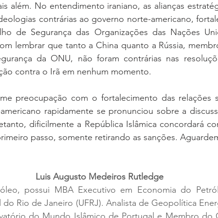
ais além. No entendimento iraniano, as alianças estraté
ideologias contrárias ao governo norte-americano, fortale
lho de Segurança das Organizações das Nações Uni
om lembrar que tanto a China quanto a Rússia, membr
urança da ONU, não foram contrárias nas resoluções
ação contra o Irã em nenhum momento.
e preocupação com o fortalecimento das relações sin
-americano rapidamente se pronunciou sobre a discus
etanto, dificilmente a República Islâmica concordará c
primeiro passo, somente retirando as sanções. Aguarde
Luis Augusto Medeiros Rutledge
róleo, possui MBA Executivo em Economia do Petról
 do Rio de Janeiro (UFRJ). Analista de Geopolítica Ene
vatório do Mundo Islâmico de Portugal e Membro do 