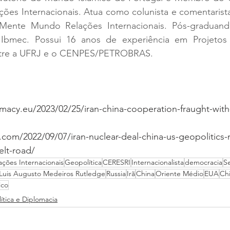
ões Internacionais. Atua como colunista e comentarista
 Mente Mundo Relações Internacionais. Pós-graduand
o Ibmec. Possui 16 anos de experiência em Projetos
ntre a UFRJ e o CENPES/PETROBRAS.
macy.eu/2023/02/25/iran-china-cooperation-fraught-with
y.com/2022/09/07/iran-nuclear-deal-china-us-geopolitics-
elt-road/ 
ações Internacionais
Geopolítica
CERESRI
Internacionalista
democracia
S
Luis Augusto Medeiros Rutledge
Russia
Irã
China
Oriente Médio
EUA
Chi
ico
lítica e Diplomacia