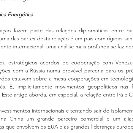
ica Energética
ção fazem parte das relações diplomáticas entre paí
uma das partes desta relação é um país com rígidas san
nto internacional, uma análise mais profunda se faz nec
mou estratégicos acordos de cooperação com Venezue
ões com a Rússia numa provável parceria para os pró
dos estavam sobre a mesa cooperações em tecnologia, 
ás. E, implicitamente movimentos geopolíticos nas fu
. Este artigo aborda, em especial, a relação entre Irã e C
nvestimentos internacionais e tentando sair do isolamen
na China um grande parceiro comercial e um aliado
as que envolvem os EUA e as grandes lideranças europei