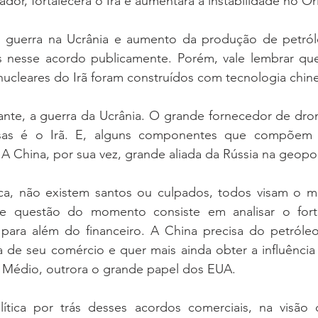
dor, fortalecerá o Irã e aumentará a instabilidade no O
, guerra na Ucrânia e aumento da produção de petról
s nesse acordo publicamente. Porém, vale lembrar qu
nucleares do Irã foram construídos com tecnologia chin
nte, a guerra da Ucrânia. O grande fornecedor de drone
ssas é o Irã. E, alguns componentes que compõem 
 A China, por sua vez, grande aliada da Rússia na geopol
ca, não existem santos ou culpados, todos visam o me
de questão do momento consiste em analisar o forta
 para além do financeiro. A China precisa do petróle
 de seu comércio e quer mais ainda obter a influência 
 Médio, outrora o grande papel dos EUA.   
ítica por trás desses acordos comerciais, na visão