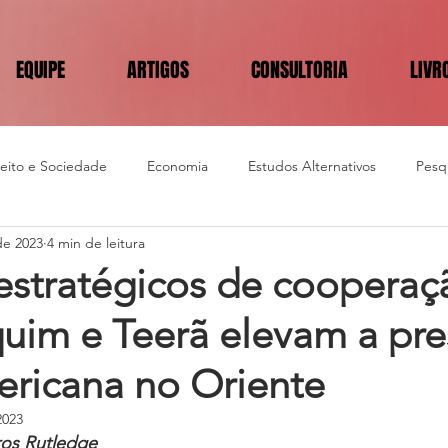
EQUIPE
ARTIGOS
CONSULTORIA
LIVR
reito e Sociedade
Economia
Estudos Alternativos
Pesqu
de 2023
4 min de leitura
estratégicos de cooperaç
quim e Teerã elevam a pr
ericana no Oriente
2023
ge                                                                         