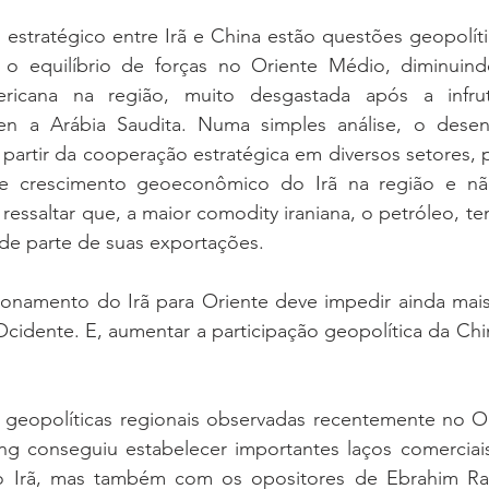
estratégico entre Irã e China estão questões geopolít
o equilíbrio de forças no Oriente Médio, diminuind
mericana na região, muito desgastada após a infrutí
en a Arábia Saudita. Numa simples análise, o desen
a partir da cooperação estratégica em diversos setores, p
e crescimento geoeconômico do Irã na região e não
e ressaltar que, a maior comodity iraniana, o petróleo, t
nde parte de suas exportações. 
ionamento do Irã para Oriente deve impedir ainda mais 
cidente. E, aumentar a participação geopolítica da China
geopolíticas regionais observadas recentemente no Or
ng conseguiu estabelecer importantes laços comerciais 
Irã, mas também com os opositores de Ebrahim Raisi