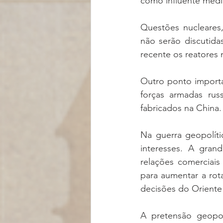
como influente media
Questões nucleares
não serão discutida
recente os reatores 
Outro ponto importa
forças armadas ru
fabricados na China.
Na guerra geopolíti
interesses. A gran
relações comerciais
para aumentar a rota
decisões do Oriente
A pretensão geopol