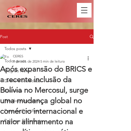
Post
Todos posts
CERES
Todos posts
7 de out. de 2024
5 min de leitura
Após expansão do BRICS e
Blog do Nemri
a recente inclusão da
Direito e Sociedade
Bolívia no Mercosul, surge
Economia
uma mudança global no
Estudos Alternativos
comércio internacional e
Pesquisa Científica
maior alinhamento na
Política e Diplomacia