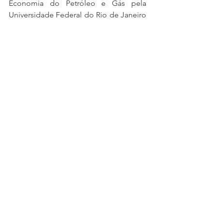
Economia do Petróleo e Gás pela 
Universidade Federal do Rio de Janeiro 
(UFRJ). Pós-graduado em Relações 
Internacionais e Diplomacia pelo 
IBMEC.
Pesquisador da UFRJ, Analista de 
Geopolítica Energética e Membro 
Consultor do Observatório do Mundo 
Islâmico de Portugal, Consultor da 
Fundação Centro de Estudos do 
Comércio Exterior - FUNCEX. 
Colunista do site MenteMundo.
Referências
https://www.poder360.com.br/poder-
governo/acordo-mercosul-x-uniao-
europeia-pode-ser-assinado-no-g20-
diz-lula/