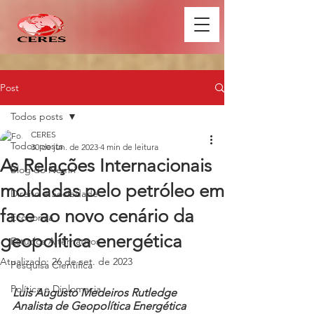
Post
Todos posts
CERES
Todos posts
30 de jun. de 2023
4 min de leitura
As Relações Internacionais
Blog do Nemri
moldadas pelo petróleo em
Direito e Sociedade
face ao novo cenário da
Economia
geopolítica energética
Estudos Alternativos
Atualizado:
26 de set. de 2023
Pesquisa Científica
Política e Diplomacia
Luis Augusto Medeiros Rutledge 
Analista de Geopolítica Energética 