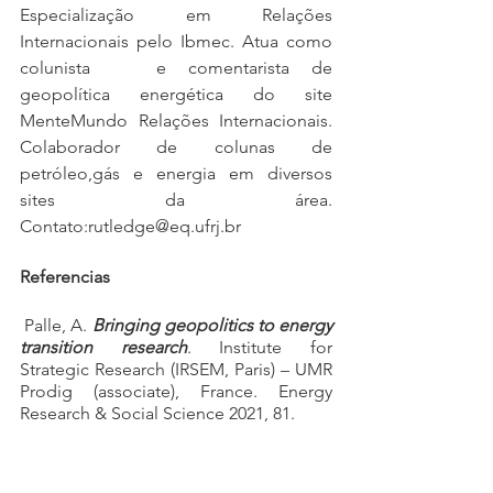
Especialização em Relações 
Internacionais pelo Ibmec. Atua como 
colunista   e comentarista de 
geopolítica energética do site 
MenteMundo Relações Internacionais. 
Colaborador de colunas de 
petróleo,gás e energia em diversos 
sites da área. 
Contato:rutledge@eq.ufrj.br
Referencias
 Palle, A. 
Bringing geopolitics to energy 
transition research
. Institute for 
Strategic Research (IRSEM, Paris) – UMR 
Prodig (associate), France. Energy 
Research & Social Science 2021, 81.
Scholten, D.; Bosman, R. 
The 
geopolitics of renewables; exploring 