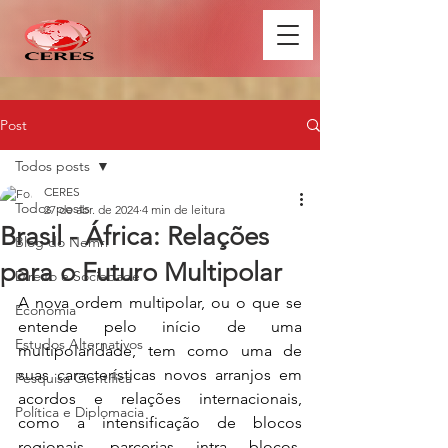
Post
Todos posts
CERES
Todos posts
27 de abr. de 2024
4 min de leitura
Brasil - África: Relações
Blog do Nemri
para o Futuro Multipolar
Direito e Sociedade
A nova ordem multipolar, ou o que se 
Economia
entende pelo início de uma 
Estudos Alternativos
multipolaridade, tem como uma de 
suas características novos arranjos em 
Pesquisa Científica
acordos e relações internacionais, 
Política e Diplomacia
como a intensificação de blocos 
regionais, parcerias intra blocos, 