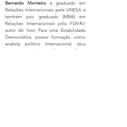
Bernardo Monteiro
 é graduado em 
Relações Internacionais pela UNESA e 
também pós graduado (MBA) em 
Relações Internacionais pela FGV-RJ; 
autor do livro: Para uma Estabilidade 
Democrática, possui formação como 
analista político internacional; atua 
como escritor, analista político, 
pesquisador e divulgador científico 
sobre: política brasileira, história da 
democracia, democracias ocidentais e 
sociopolítica;
foi pesquisador associado do 
Laboratório de Simulações e Cenários 
da Escola de Guerra Naval da Marinha 
do Brasil (LSC-EGN/MB); foi professor 
convidado para a disciplina Análise de 
Política Internacional para a graduação 
em Defesa e Gestão Estratégica 