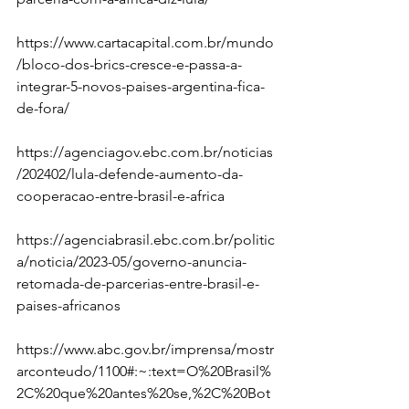
https://www.cartacapital.com.br/mundo
/bloco-dos-brics-cresce-e-passa-a-
integrar-5-novos-paises-argentina-fica-
de-fora/
https://agenciagov.ebc.com.br/noticias
/202402/lula-defende-aumento-da-
cooperacao-entre-brasil-e-africa
https://agenciabrasil.ebc.com.br/politic
a/noticia/2023-05/governo-anuncia-
retomada-de-parcerias-entre-brasil-e-
paises-africanos
https://www.abc.gov.br/imprensa/mostr
arconteudo/1100#:~:text=O%20Brasil%
2C%20que%20antes%20se,%2C%20Bot