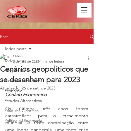
Post
Todos posts
CERES
Todos posts
2 de jan. de 2023
4 min de leitura
Cenários geopolíticos que
Blog do Nemri
se desenham para 2023
Direito e Sociedade
Atualizado:
26 de set. de 2023
Economia
Cenário Econômico
Estudos Alternativos
Os últimos três anos foram 
Pesquisa Científica
catastróficos para o crescimento 
Política e Diplomacia
mundial. A triste combinação entre 
uma longa pandemia, uma forte crise 