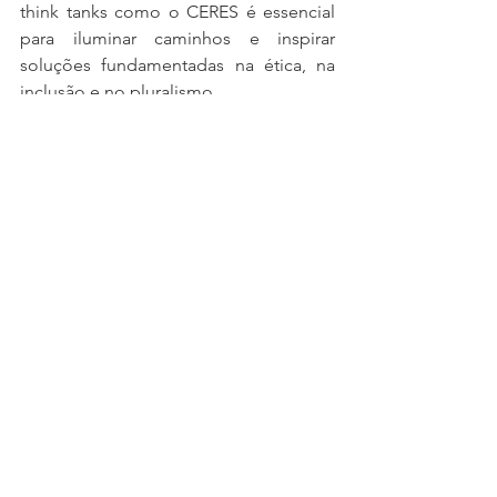
think tanks como o CERES é essencial 
para iluminar caminhos e inspirar 
soluções fundamentadas na ética, na 
inclusão e no pluralismo.
Relações Internacionais
centro de estudos das relações Internacionais
CERESRI
CERES
Internacionalista
democracia
Brasil
Europa
Luis Augusto Medeiros Rutledge
Lusofonia
Aline Batista dos Santos Silva
Wesley Sá Teles Guerra
Jaime Antonio Saia
Genildo Pereira Galvão
Gomes Dias
Flávia Abud Luz
thinktank
Vasco Novela
Blog do Nemri
Ver tudo
Posts recentes