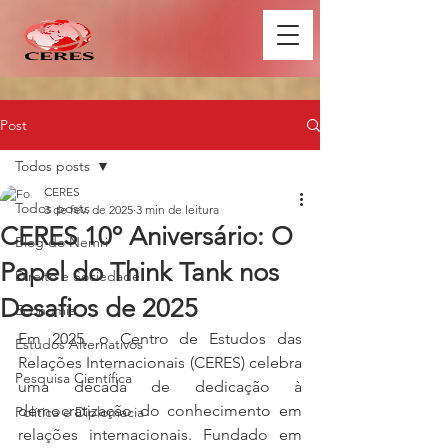
Post
Todos posts
CERES
Todos posts
3 de fev. de 2025
3 min de leitura
CERES 10º Aniversário: O
Blog do Nemri
Papel do Think Tank nos
Direito e Sociedade
Desafios de 2025
Economia
Em 2025, o Centro de Estudos das 
Estudos Alternativos
Relações Internacionais (CERES) celebra 
Pesquisa Científica
uma década de dedicação à 
democratização do conhecimento em 
Política e Diplomacia
relações internacionais. Fundado em 