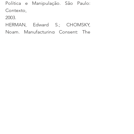
Política e Manipulação. São Paulo: 
Contexto,
2003.
HERMAN, Edward S.; CHOMSKY, 
Noam. Manufacturing Consent: The 
Political
Economy of the Mass Media. New York: 
Pantheon Books, 1988.
RAMONET, Ignacio. A tirania da 
comunicação. Petrópolis: Vozes, 2001.
SAID, Edward W. Orientalismo: O 
Oriente como Invenção do Ocidente. 
São Paulo:
Companhia das Letras, 2007.
Relações Internacionais
centro de estudos das relações Internacionais
Geopolítica
CERESRI
CERES
Internacionalista
Segurança e defesa
relaciones internacionales
política
terrorismo
Oriente Médio
Júlia Saraiva