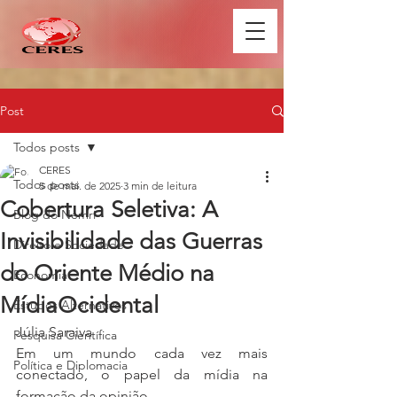
Post
Todos posts
CERES
Todos posts
5 de mai. de 2025
3 min de leitura
Cobertura Seletiva: A
Blog do Nemri
Invisibilidade das Guerras
Direito e Sociedade
do Oriente Médio na
Economia
MídiaOcidental
Estudos Alternativos
Júlia Saraiva
Pesquisa Científica
Em um mundo cada vez mais 
Política e Diplomacia
conectado, o papel da mídia na 
formação da opinião