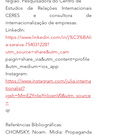
região. Pesquisadora do Centro de
Estudos de Relações Internacionais 
CERES e consultora de 
internacionalização de empresas.
LinkedIn:
https://www.linkedin.com/in/j%C3%BAli
a-saraiva-754031228?
utm_source=share&utm_cam
paign=share_via&utm_content=profile
&utm_medium=ios_app
Instagram:
https://www.instagram.com/julia.interna
tionalist?
igsh=MmE2YnIwYnloenV0&utm_source
=
qr
Referências Bibliográficas:
CHOMSKY, Noam. Mídia: Propaganda 