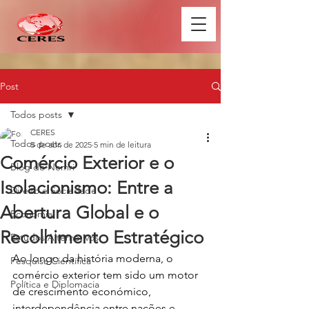
Post
Todos posts
CERES
Todos posts
5 de abr. de 2025
5 min de leitura
Comércio Exterior e o
Blog do Nemri
Isolacionismo: Entre a
Direito e Sociedade
Abertura Global e o
Economia
Recolhimento Estratégico
Estudos Alternativos
Ao longo da história moderna, o 
Pesquisa Científica
comércio exterior tem sido um motor 
Política e Diplomacia
de crescimento económico, 
interdependência entre nações e 