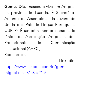
Gomes Dias, 
nasceu e vive em Angola, 
na provínciade Luanda. É Secretário-
Adjunto da Assembleia, da Juventude 
Unida dos País de Língua Portuguesa 
(JUPLP). É também membro associado 
júnior da Associação Angolana dos 
Profissionais de Comunicação 
Institucional (AAPCI).
Redes sociais:
 Linkedin: 
https://www.linkedin.com/in/gomes-
miguel-dias-31a857215/
Instagram: 
https://www.instagram.com/gomes_dia
s9/
Facebook: 
https://www.facebook.com/GOMESBRE
EZE/