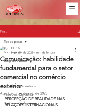
Post
Todos posts
CERES
Todos posts
8 de abr. de 2023
4 min de leitura
Comunicação: habilidade
Blog do Nemri
fundamental para o setor
Direito e Sociedade
comercial no comércio
Economia
exterior
Estudos Alternativos
Atualizado:
26 de set. de 2023
Pesquisa Científica
PERCEPÇÃO DE REALIDADE NAS 
Política e Diplomacia
RELAÇÕES INTERNACIONAIS 