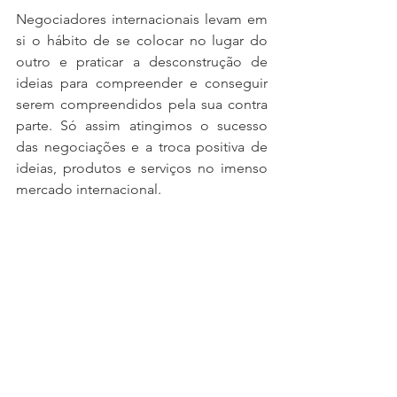
Negociadores internacionais levam em 
si o hábito de se colocar no lugar do 
outro e praticar a desconstrução de 
ideias para compreender e conseguir 
serem compreendidos pela sua contra 
parte. Só assim atingimos o sucesso 
das negociações e a troca positiva de 
ideias, produtos e serviços no imenso 
mercado internacional. 
Anaclara Gutierrez Acosta
Graduanda em Relações Internacionais 
e Gestão Comercial, empreendedora, É 
coordenadora do Comitê Jovens 
Empreendedoras da OBME - 
Organização Brasileira de Mulheres 