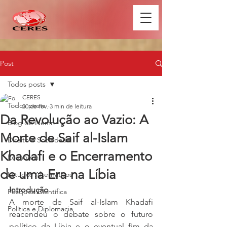
Post
Todos posts
CERES
Todos posts
20 de fev.
3 min de leitura
Da Revolução ao Vazio: A
Blog do Nemri
Morte de Saif al-Islam
Direito e Sociedade
Khadafi e o Encerramento
Economia
de uma Era na Líbia
Estudos Alternativos
Introdução
Pesquisa Científica
A morte de Saif al-Islam Khadafi 
Política e Diplomacia
reacendeu o debate sobre o futuro 
político da Líbia e o eventual fim da 