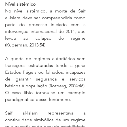
Nível sistémico
No nível sistémico, a morte de Saif 
al‑Islam deve ser compreendida como 
parte do processo iniciado com a 
intervenção internacional de 2011, que 
levou ao colapso do regime 
(Kuperman, 2013:54).
A queda de regimes autoritários sem 
transições estruturadas tende a gerar 
Estados frágeis ou falhados, incapazes 
de garantir segurança e serviços 
básicos à população (Rotberg, 2004:46). 
O caso líbio tornou‑se um exemplo 
paradigmático desse fenómeno.
Saif al‑Islam representava a 
continuidade simbólica de um regime 
que garantia certo grau de estabilidade 