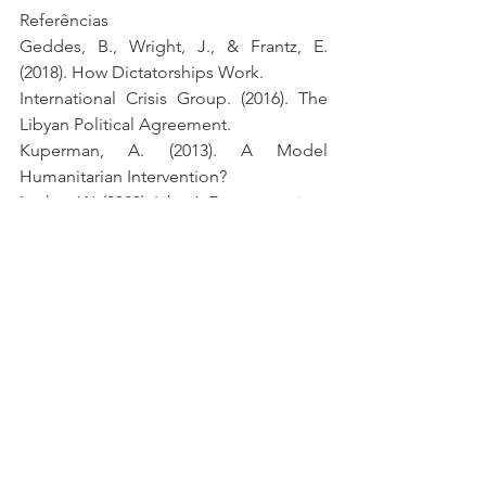
Referências
Geddes, B., Wright, J., & Frantz, E. 
(2018). How Dictatorships Work.
International Crisis Group. (2016). The 
Libyan Political Agreement.
Kuperman, A. (2013). A Model 
Humanitarian Intervention?
Lacher, W. (2020). Libya’s Fragmentation.
Rotberg, R. (2004). When States Fail.
Vandewalle, D. (2012). A History of 
Modern Libya.
Waltz, K. (1959). Man, the State and War.
Wehrey, F. (2018). The Burning Shores.
Geopolítica
Think Tank
Jaime Antonio Saia
Relações Exteriores
diplomacia
Relações internacionais
Jaime Saia
primavera islâmica
khadafi
primavera árabe
Libia
Política e Diplomacia