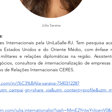
Júlia Saraiva
a: 
 Internacionais pela UniLaSalle-RJ. Tem pesquisa aca
 militares e relações diplomáticas na região. Assisten
cios, consultora de internacionalização de empresas 
s de Relações Internacionais CERES. 
n.com/in/j%C3%BAlia-saraiva-754031228?
utm_campai
gn=share_via&utm_content=profile&utm_
ram.com/julia.internationalist?igsh=MmE2YnIwYnloenV0