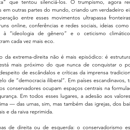
ta” que tentou silenciá-los. O trumpismo, agora ren
s em outras partes do mundo, criando um verdadeiro eix
eração entre esses movimentos ultrapassa fronteiras
ns online, conferências e redes sociais, ideias como 
e à “ideologia de gênero” e o ceticismo climático
tram cada vez mais eco. 
 da extrema-direita não é mais episódico: é estrutural
está mais próximo do que nunca de conquistar o pod
espeito de escândalos e críticas da imprensa tradiciona
o de “democracia iliberal”. Em países escandinavos, tr
idos conservadores ocupam espaços centrais na formulaç
gurança. Em todos esses lugares, a adesão aos valores
ma — das urnas, sim, mas também das igrejas, dos bairr
ais e da raiva reprimida. 
nas de direita ou de esquerda: o conservadorismo e