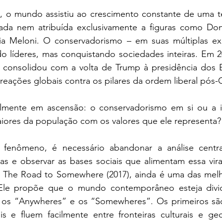
, o mundo assistiu ao crescimento constante de uma te
da nem atribuída exclusivamente a figuras como Dona
ia Meloni. O conservadorismo – em suas múltiplas ex
o líderes, mas conquistando sociedades inteiras. Em 20
 se consolidou com a volta de Trump à presidência dos 
reações globais contra os pilares da ordem liberal pós-G
lmente em ascensão: o conservadorismo em si ou a id
aiores da população com os valores que ele representa?
 fenômeno, é necessário abandonar a análise centr
cas e observar as bases sociais que alimentam essa vira
 The Road to Somewhere (2017), ainda é uma das melh
. Ele propõe que o mundo contemporâneo esteja divid
 os “Anywheres” e os “Somewheres”. Os primeiros são
s e fluem facilmente entre fronteiras culturais e geog