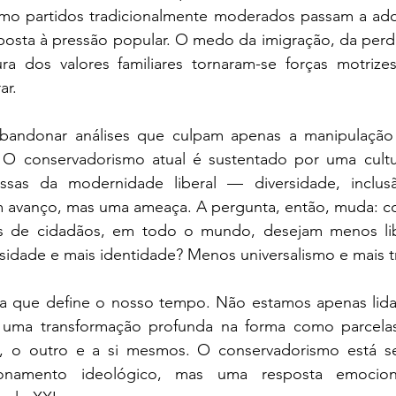
smo partidos tradicionalmente moderados passam a adot
sposta à pressão popular. O medo da imigração, da perd
ra dos valores familiares tornaram-se forças motriz
ar. 
abandonar análises que culpam apenas a manipulação 
 O conservadorismo atual é sustentado por uma cultura 
as da modernidade liberal — diversidade, inclusão
 avanço, mas uma ameaça. A pergunta, então, muda: co
s de cidadãos, em todo o mundo, desejam menos lib
idade e mais identidade? Menos universalismo e mais tr
da que define o nosso tempo. Não estamos apenas lida
m uma transformação profunda na forma como parcela
 o outro e a si mesmos. O conservadorismo está se
onamento ideológico, mas uma resposta emocion