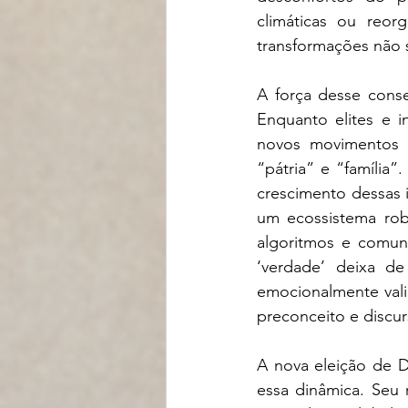
climáticas ou reorg
transformações não 
A força desse cons
Enquanto elites e i
novos movimentos co
“pátria” e “família
crescimento dessas i
um ecossistema robus
algoritmos e comun
‘verdade’ deixa d
emocionalmente val
preconceito e discur
A nova eleição de D
essa dinâmica. Seu 