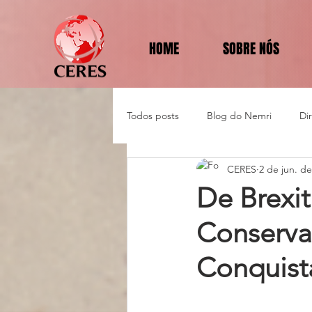
HOME
SOBRE NÓS
Todos posts
Blog do Nemri
Di
CERES
2 de jun. d
Política e Diplomacia
De Brexit
Conserva
Conquist