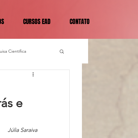
OS
CURSOS EAD
CONTATO
isa Científica
ás e
Júlia Saraiva 