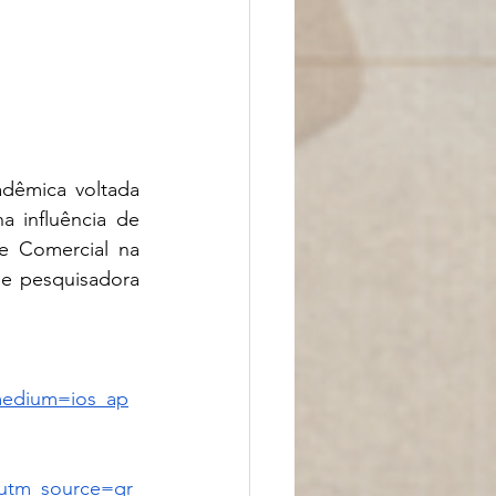
dêmica voltada 
para as políticas dos Estados Unidos e do Oriente Médio, com ênfase na influência de 
te Comercial na 
e pesquisadora 
medium=ios_ap
&utm_source=qr