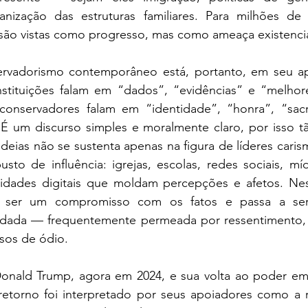
anização das estruturas familiares. Para milhões de 
são vistas como progresso, mas como ameaça existencia
ervadorismo contemporâneo está, portanto, em seu ap
nstituições falam em “dados”, “evidências” e “melhores
nservadores falam em “identidade”, “honra”, “sacrif
”. É um discurso simples e moralmente claro, por isso 
deias não se sustenta apenas na figura de líderes caris
to de influência: igrejas, escolas, redes sociais, mídia
idades digitais que moldam percepções e afetos. Nes
e ser um compromisso com os fatos e passa a ser 
idada — frequentemente permeada por ressentimento, 
sos de ódio. 
onald Trump, agora em 2024, e sua volta ao poder em 
retorno foi interpretado por seus apoiadores como a r