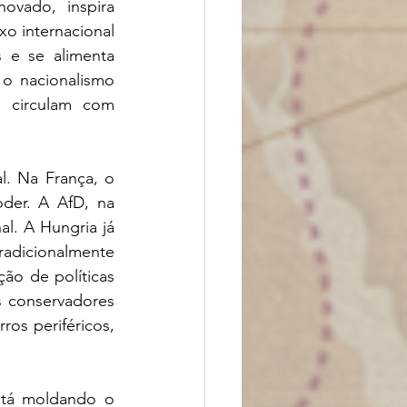
ovado, inspira 
o internacional 
 e se alimenta 
o nacionalismo 
 circulam com 
. Na França, o 
er. A AfD, na 
l. A Hungria já 
adicionalmente 
ão de políticas 
 conservadores 
os periféricos, 
stá moldando o 