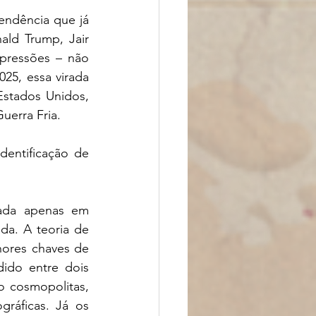
ndência que já 
ld Trump, Jair 
pressões – não 
25, essa virada 
Estados Unidos, 
uerra Fria. 
entificação de 
 
ada apenas em 
da. A teoria de 
ores chaves de 
ido entre dois 
 cosmopolitas, 
ráficas. Já os 