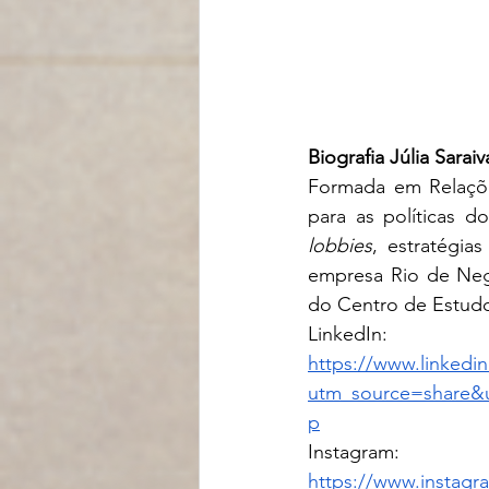
Biografia Júlia Saraiv
Formada em Relações
lobbies
, estratégias
empresa Rio de Negó
do Centro de Estudo
LinkedIn: 
https://www.linkedi
utm_source=share&
p
Instagram: 
https://www.instag