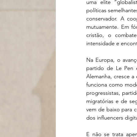
uma elite “globalis
políticas semelhante
conservador. A coop
mutuamente. Em fóru
cristão, o combat
intensidade e encon
Na Europa, o avanço
partido de Le Pen 
Alemanha, cresce a d
funciona como model
progressistas, part
migratórias e de se
vem de baixo para ci
dos influencers digit
E não se trata ape