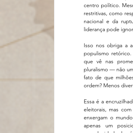
centro político. Me
restritivas, como re
nacional e da ruptu
liderança pode ignor
Isso nos obriga a 
populismo retórico.
que vê nas promess
pluralismo — não um
fato de que milhõe
ordem? Menos divers
Essa é a encruzilha
eleitorais, mas co
enxergam o mundo,
apenas um posici