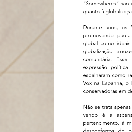
“Somewheres” são m
quanto à globalizaçã
Durante anos, os “
promovendo pautas p
global como ideais
globalização trou
comunitária. Esse 
expressão polític
espalharam como ras
Vox na Espanha, o P
conservadoras em dem
Não se trata apenas
vendo é a ascens
pertencimento, à m
desconfortos do p