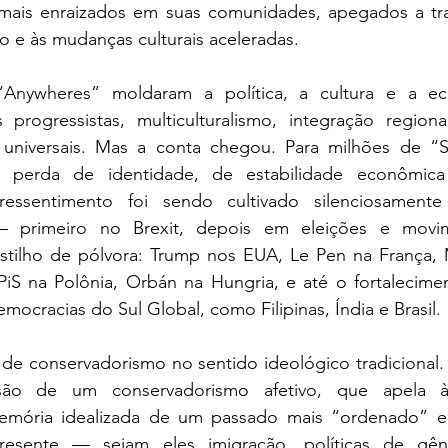
ais enraizados em suas comunidades, apegados a trad
o e às mudanças culturais aceleradas. 
Anywheres” moldaram a política, a cultura e a eco
rogressistas, multiculturalismo, integração regiona
 universais. Mas a conta chegou. Para milhões de “
xe perda de identidade, de estabilidade econômic
ressentimento foi sendo cultivado silenciosamente 
a – primeiro no Brexit, depois em eleições e movi
tilho de pólvora: Trump nos EUA, Le Pen na França, Mel
iS na Polônia, Orbán na Hungria, e até o fortalecime
ocracias do Sul Global, como Filipinas, Índia e Brasil. 
 de conservadorismo no sentido ideológico tradicional.
ão de um conservadorismo afetivo, que apela à
emória idealizada de um passado mais “ordenado” e 
resente — sejam eles imigração, políticas de gên