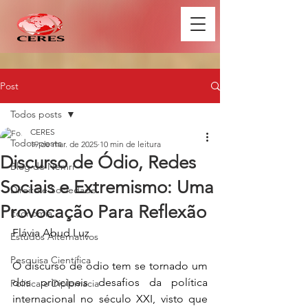
Post
Todos posts
CERES
Todos posts
19 de mar. de 2025
10 min de leitura
Discurso de Ódio, Redes
Blog do Nemri
Sociais e Extremismo: Uma
Direito e Sociedade
Provocação Para Reflexão
Economia
Flávia Abud Luz
Estudos Alternativos
Pesquisa Científica
O discurso de ódio tem se tornado um 
dos principais desafios da política 
Política e Diplomacia
internacional no século XXI, visto que 