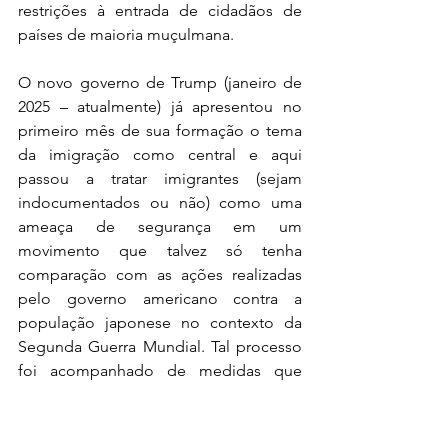
restrições à entrada de cidadãos de 
países de maioria muçulmana. 
O novo governo de Trump (janeiro de 
2025 – atualmente) já apresentou no 
primeiro mês de sua formação o tema 
da imigração como central e aqui 
passou a tratar imigrantes (sejam 
indocumentados ou não) como uma 
ameaça de segurança em um 
movimento que talvez só tenha 
comparação com as ações realizadas 
pelo governo americano contra a 
população japonese no contexto da 
Segunda Guerra Mundial. Tal processo 
foi acompanhado de medidas que 
combinaram a deportação forçada e o 
encarceramento (no solo americano) 
em áreas específicas. A atual retórica 