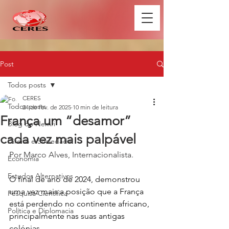
Post
Todos posts
CERES
Todos posts
24 de fev. de 2025
10 min de leitura
França um “desamor”
Blog do Nemri
cada vez mais palpável
Direito e Sociedade
Por Marco Alves, Internacionalista.
Economia
Estudos Alternativos
O final de ano de 2024, demonstrou 
uma vez mais a posição que a França 
Pesquisa Científica
está perdendo no continente africano, 
Política e Diplomacia
principalmente nas suas antigas 
colónias. 