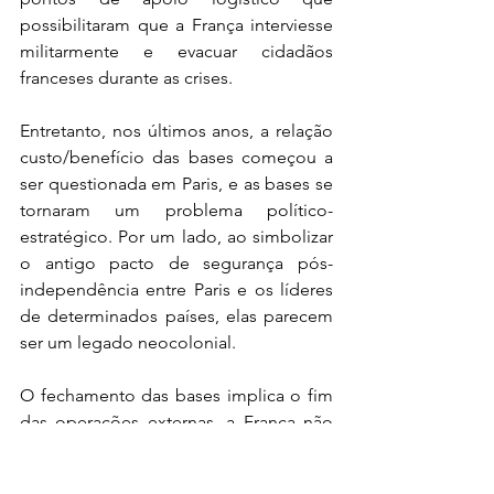
possibilitaram que a França interviesse 
militarmente e evacuar cidadãos 
franceses durante as crises.
Entretanto, nos últimos anos, a relação 
custo/benefício das bases começou a 
ser questionada em Paris, e as bases se 
tornaram um problema político-
estratégico. Por um lado, ao simbolizar 
o antigo pacto de segurança pós-
independência entre Paris e os líderes 
de determinados países, elas parecem 
ser um legado neocolonial.
O fechamento das bases implica o fim 
das operações externas, a França não 
terá mais a capacidade de influenciar - 
com ou sem razão - determinados 