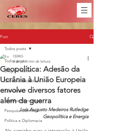
Post
Todos posts
CERES
Todos posts
3 de jul.
5 min de leitura
Geopolítica: Adesão da
Blog do Nemri
Ucrânia à União Europeia
Direito e Sociedade
envolve diversos fatores
Economia
além da guerra
Estudos Alternativos
Luis Augusto Medeiros Rutledge
Pesquisa Científica
Geopolítica e Energia
Política e Diplomacia
No caminho para a integração à União 