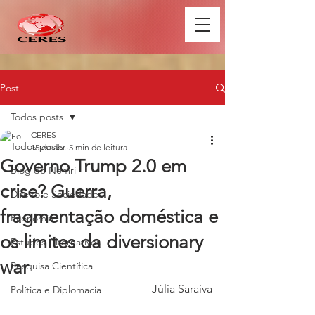
Post
Todos posts
CERES
Todos posts
15 de abr.
5 min de leitura
Governo Trump 2.0 em
Blog do Nemri
crise? Guerra,
Direito e Sociedade
fragmentação doméstica e
Economia
os limites da diversionary
Estudos Alternativos
war
Pesquisa Científica
Júlia Saraiva
Política e Diplomacia