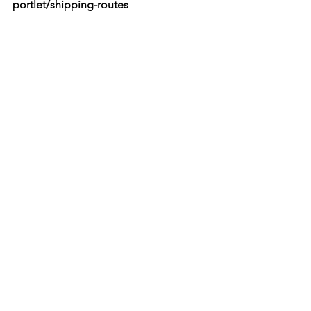
portlet/shipping-routes
Luis Augusto Rutledge. Eng. Petróleo e 
Analista Geopolíticco