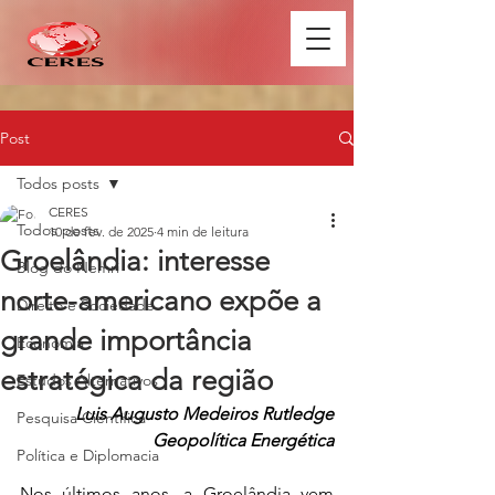
Post
Todos posts
CERES
Todos posts
10 de fev. de 2025
4 min de leitura
Groelândia: interesse
Blog do Nemri
norte-americano expõe a
Direito e Sociedade
grande importância
Economia
estratégica da região
Estudos Alternativos
Luis Augusto Medeiros Rutledge
Pesquisa Científica
Geopolítica Energética
Política e Diplomacia
Nos últimos anos, a Groelândia vem 