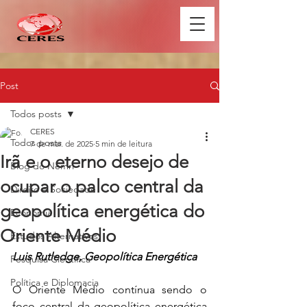
Post
Todos posts
CERES
Todos posts
7 de mar. de 2025
5 min de leitura
Irã e o eterno desejo de
Blog do Nemri
ocupar o palco central da
Direito e Sociedade
geopolítica energética do
Economia
Oriente Médio
Estudos Alternativos
Luis Rutledge, Geopolítica Energética
Pesquisa Científica
Política e Diplomacia
O Oriente Médio contínua sendo o 
foco central da geopolítica energética 