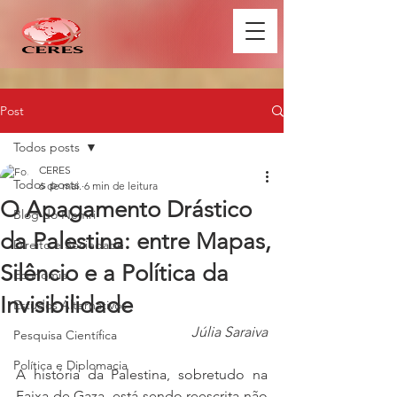
Post
Todos posts
CERES
Todos posts
6 de mai.
6 min de leitura
O Apagamento Drástico
Blog do Nemri
da Palestina: entre Mapas,
Direito e Sociedade
Silêncio e a Política da
Economia
Invisibilidade
Estudos Alternativos
Júlia Saraiva
Pesquisa Científica
Política e Diplomacia
A história da Palestina, sobretudo na 
Faixa de Gaza, está sendo reescrita não 