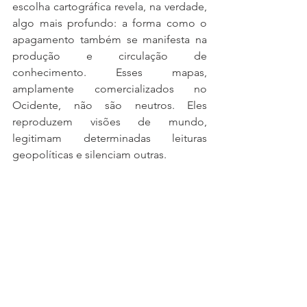
escolha cartográfica revela, na verdade, 
algo mais profundo: a forma como o 
apagamento também se manifesta na 
produção e circulação de 
conhecimento. Esses mapas, 
amplamente comercializados no 
Ocidente, não são neutros. Eles 
reproduzem visões de mundo, 
legitimam determinadas leituras 
geopolíticas e silenciam outras.
Nesse sentido, o apagamento da 
Palestina não acontece apenas no 
campo de batalha ou na diplomacia 
internacional — ele está também nas 
paredes das casas, nas salas de aula e 
nos objetos cotidianos.
E talvez seja justamente aí que ele se 