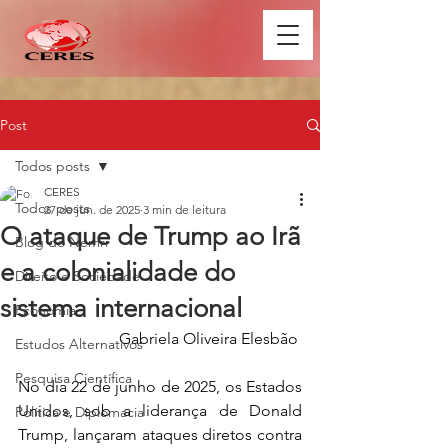
Post
Todos posts
CERES
Todos posts
27 de jun. de 2025
3 min de leitura
O ataque de Trump ao Irã
Blog do Nemri
e a colonialidade do
Direito e Sociedade
sistema internacional
Economia
Gabriela Oliveira Elesbão 
Estudos Alternativos
Pesquisa Científica
No dia 22 de junho de 2025, os Estados 
Unidos, sob a liderança de Donald 
Política e Diplomacia
Trump, lançaram ataques diretos contra 