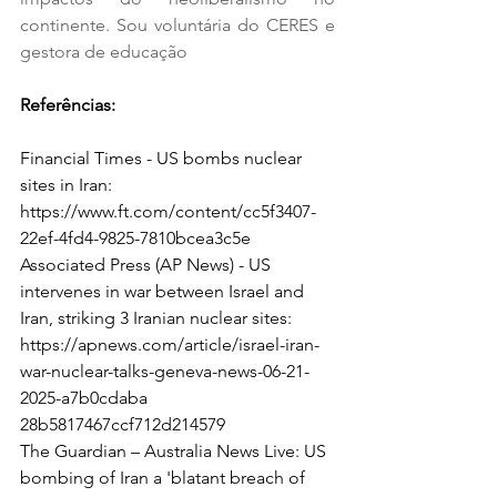
continente. Sou voluntária do CERES e 
gestora de educação
Referências: 
Financial Times - US bombs nuclear 
sites in Iran: 
https://www.ft.com/content/cc5f3407-
22ef-4fd4-9825-7810bcea3c5e
Associated Press (AP News) - US 
intervenes in war between Israel and 
Iran, striking 3 Iranian nuclear sites: 
https://apnews.com/article/israel-iran-
war-nuclear-talks-geneva-news-06-21-
2025-a7b0cdaba
28b5817467ccf712d214579 
The Guardian – Australia News Live: US 
bombing of Iran a 'blatant breach of 