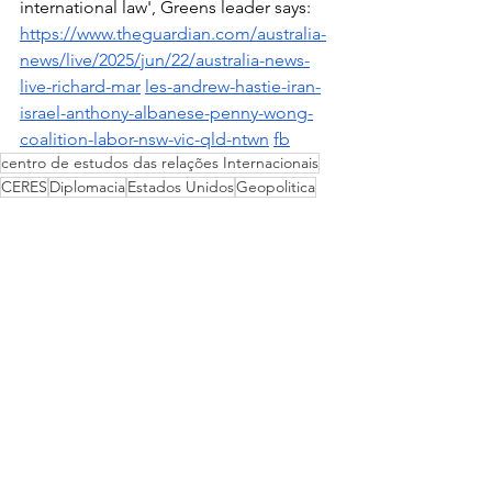
international law', Greens leader says: 
https://www.theguardian.com/australia-
news/live/2025/jun/22/australia-news-
live-richard-mar
les-andrew-hastie-iran-
israel-anthony-albanese-penny-wong-
coalition-labor-nsw-vic-qld-ntwn
fb
centro de estudos das relações Internacionais
CERES
Diplomacia
Estados Unidos
Geopolitica
Guerra Irã
Oriente Medio
thinktank
Gabriela Oliveira Elesbão
Guerra Irã e Israel
Otan
Política e Diplomacia
Ver tudo
Posts recentes