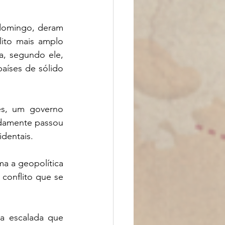
domingo, deram 
ito mais amplo 
a, segundo ele, 
aíses de sólido 
s, um governo 
damente passou 
identais.
a a geopolítica 
conflito que se 
 escalada que 