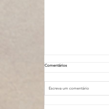
Comentários
Escreva um comentário
O que são os Panda Bonds e
por que o Brasil quer emitir