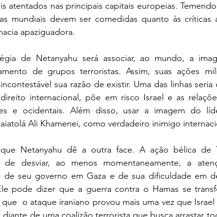
is atentados nas principais capitais europeias. Temendo
nças mundiais devem ser comedidas quanto às críticas a
macia apaziguadora.  
tégia de Netanyahu será associar, ao mundo, a imag
amento de grupos terroristas. Assim, suas ações mil
ncontestável sua razão de existir. Uma das linhas seria
direito internacional, põe em risco Israel e as relações
es e ocidentais. Além disso, usar a imagem do líd
o aiatolá Ali Khamenei, como verdadeiro inimigo internaci
ar que Netanyahu dê a outra face. A ação bélica de
a de desviar, ao menos momentaneamente, a atenç
es de seu governo em Gaza e de sua dificuldade em de
Ele pode dizer que a guerra contra o Hamas se tran
e que  o ataque iraniano provou mais uma vez que Israel 
 diante de uma coalizão terrorista que busca arrastar tod