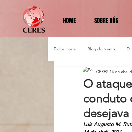
HOME
SOBRE NÓS
Todos posts
Blog do Nemri
Di
CERES
14 de abr. 
Política e Diplomacia
O ataque 
conduto 
desejava
Luis Augusto M. Rut