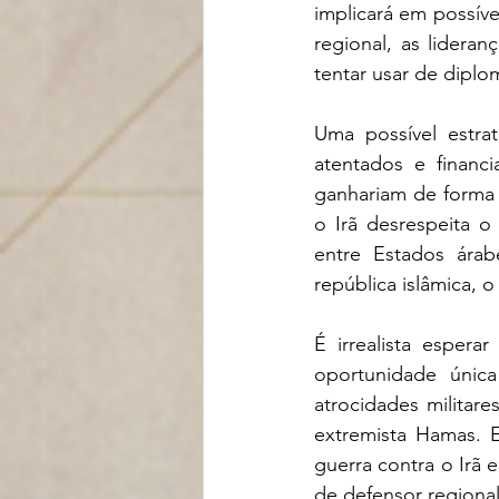
implicará em possíve
regional, as lidera
tentar usar de diplo
Uma possível estra
atentados e financi
ganhariam de forma i
o Irã desrespeita o 
entre Estados árab
república islâmica, 
É irrealista esper
oportunidade únic
atrocidades militar
extremista Hamas. 
guerra contra o Irã 
de defensor regional