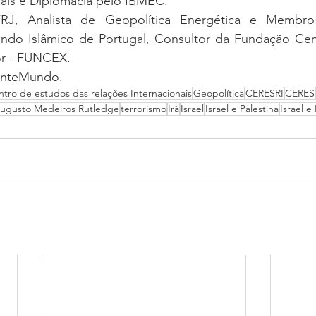
nais e Diplomacia pelo IBMEC.
RJ, Analista de Geopolítica Energética e Membro
ndo Islâmico de Portugal, Consultor da Fundação Cen
or - FUNCEX. 
MenteMundo.
ntro de estudos das relações Internacionais
Geopolítica
CERESRI
CERES
Augusto Medeiros Rutledge
terrorismo
Irã
Israel
Israel e Palestina
Israel e 