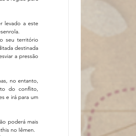
 levado a este 
senrola. 
seu território 
tada destinada 
esviar a pressão 
s, no entanto, 
o do conflito, 
s e irá para um 
não poderá mais 
this no Iêmen. 