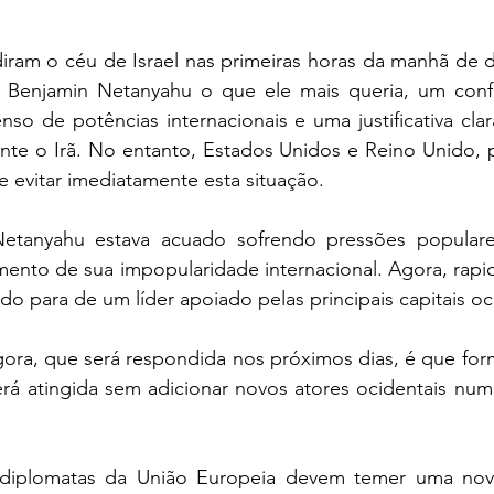
iram o céu de Israel nas primeiras horas da manhã de 
o Benjamin Netanyahu o que ele mais queria, um confl
so de potências internacionais e uma justificativa clar
nte o Irã. No entanto, Estados Unidos e Reino Unido, p
de evitar imediatamente esta situação.
etanyahu estava acuado sofrendo pressões populare
mento de sua impopularidade internacional. Agora, rapi
ado para de um líder apoiado pelas principais capitais oc
ora, que será respondida nos próximos dias, é que form
rá atingida sem adicionar novos atores ocidentais num 
 diplomatas da União Europeia devem temer uma nova