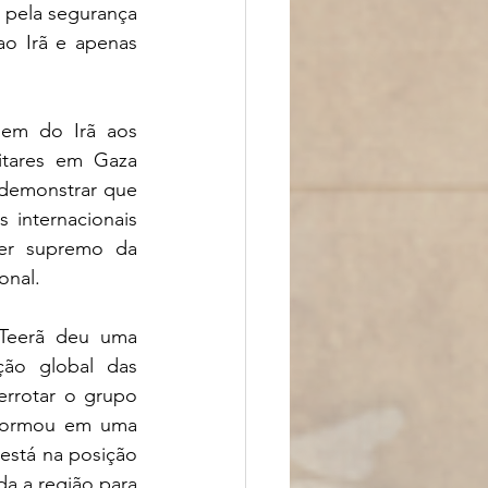
 pela segurança 
o Irã e apenas 
em do Irã aos 
itares em Gaza 
 demonstrar que 
 internacionais 
er supremo da 
onal.
 Teerã deu uma 
ão global das 
rrotar o grupo 
sformou em uma 
está na posição 
a a região para 