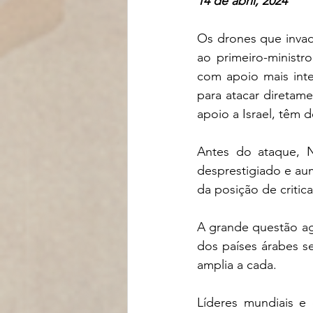
14 de abril, 2024
Os drones que invad
ao primeiro-ministr
com apoio mais inten
para atacar diretame
apoio a Israel, têm 
Antes do ataque, N
desprestigiado e au
da posição de critic
A grande questão ag
dos países árabes se
amplia a cada.
Líderes mundiais e