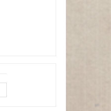
 a ASEAN responde à
 Ordem Mundial