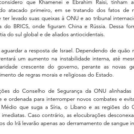
onsidero que Khamenei e Ebrahim Raisi, tinham alte
sido atacado primeiro, em se tratando dos fatos de 
 ter levado suas queixas à ONU e ao tribunal internaci
ça do BRICS, onde figuram China e Rússia. Dessa form
ia do sul global e de aliados antiocidentais.
aguardar a resposta de Israel. Dependendo de quão rui
rentará um aumento na instabilidade interna, até mes
aridade crescente do governo, perante as novas ge
mento de regras morais e religiosas do Estado. 
 ações do Conselho de Segurança da ONU alinhadas
te e ordenada para interromper novos combates e evita
Médio que suga a Síria, o Líbano e as regiões do G
imediatas. Caso contrário, as elocubrações desconexa
cos do Irã levarão apenas ao derramamento de sangue inf