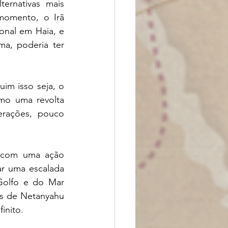
rnativas mais 
momento, o Irã 
onal em Haia, e 
a, poderia ter 
m isso seja, o 
mo uma revolta 
rações, pouco 
 com uma ação 
r uma escalada 
olfo e do Mar 
s de Netanyahu 
inito.