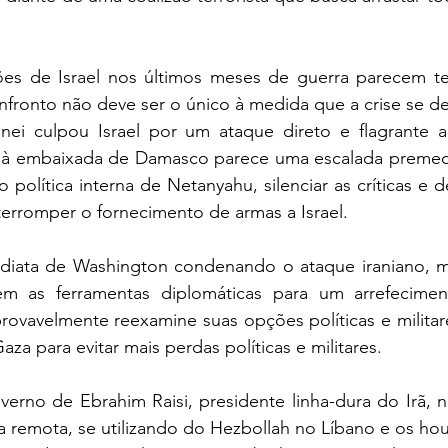
es de Israel nos últimos meses de guerra parecem ter
fronto não deve ser o único à medida que a crise se de
ei culpou Israel por um ataque direto e flagrante ao 
 à embaixada de Damasco parece uma escalada premedi
o política interna de Netanyahu, silenciar as críticas e d
nterromper o fornecimento de armas a Israel.
iata de Washington condenando o ataque iraniano, ma
m as ferramentas diplomáticas para um arrefeciment
provavelmente reexamine suas opções políticas e militare
za para evitar mais perdas políticas e militares.
verno de Ebrahim Raisi, presidente linha-dura do Irã, 
a remota, se utilizando do Hezbollah no Líbano e os hou