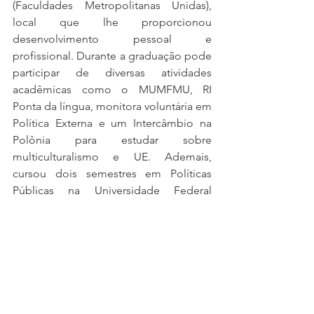
(Faculdades Metropolitanas Unidas), 
local que lhe proporcionou 
desenvolvimento pessoal e 
profissional. Durante a graduação pode 
participar de diversas atividades 
acadêmicas como o MUMFMU, RI 
Ponta da língua, monitora voluntária em 
Política Externa e um Intercâmbio na 
Polônia para estudar sobre 
multiculturalismo e UE. Ademais, 
cursou dois semestres em Políticas 
Públicas na Universidade Federal 
Fluminense, porém, interrompeu os 
estudos para se dedicar ao cargo de 
trabalho atual como Analista de 
Operações LATAM.
Por fim, anteriormente havia realizado 
diversos voluntariados, entre eles, 