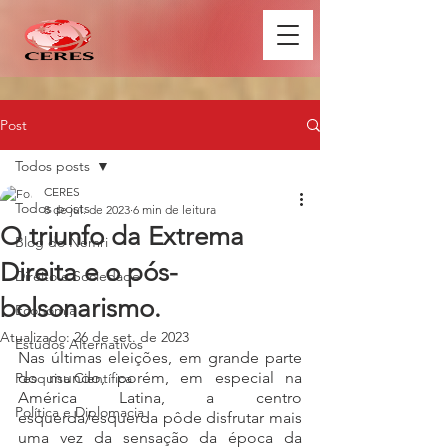
Post
Todos posts
CERES
Todos posts
8 de jul. de 2023
6 min de leitura
O triunfo da Extrema
Blog do Nemri
Direita e o pós-
Direito e Sociedade
bolsonarismo.
Economia
Atualizado:
26 de set. de 2023
Estudos Alternativos
Nas últimas eleições, em grande parte 
do mundo, porém, em especial na 
Pesquisa Científica
América Latina, a centro 
Política e Diplomacia
esquerda/esquerda pôde disfrutar mais 
uma vez da sensação da época da 