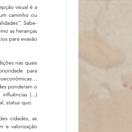
ção visual é a 
 um caminho ou 
lidades”. Sabe-
mo as heranças 
ios para evasão 
 
ções nas quais 
ioridade para 
cioeconômicas… 
des ponderam o 
fluências (...) 
, status quo. 
des cidades, as 
 e valorização 