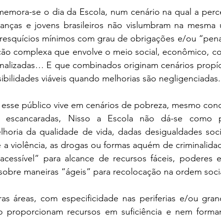
mora-se o dia da Escola, num cenário na qual a percep
ianças e jovens brasileiros não vislumbram na mesma
m resquícios mínimos com grau de obrigações e/ou “pena
ão complexa que envolve o meio social, econômico, co
cionalizadas… E que combinados originam cenários propíc
sibilidades viáveis quando melhorias são negligenciadas.
esse público vive em cenários de pobreza, mesmo condi
ias escancaradas, Nisso a Escola não dá-se como pr
lhoria da qualidade de vida, dadas desigualdades so
 a violência, as drogas ou formas aquém de criminalida
essível” para alcance de recursos fáceis, poderes e in
obre maneiras “ágeis” para recolocação na ordem social
ras áreas, com especificidade nas periferias e/ou gran
o proporcionam recursos em suficiência e nem formam