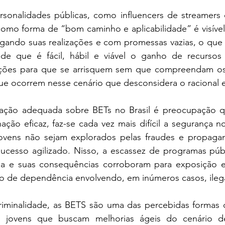
ersonalidades públicas, como influencers de streamers 
omo forma de “bom caminho e aplicabilidade” é visível.
lgando suas realizações e com promessas vazias, o que 
de que é fácil, hábil e viável o ganho de recursos
ões para que se arrisquem sem que compreendam os p
ue ocorrem nesse cenário que desconsidera o racional e
lação adequada sobre BETs no Brasil é preocupação q
ção eficaz, faz-se cada vez mais difícil a segurança n
ovens não sejam explorados pelas fraudes e propaga
esso agilizado. Nisso, a escassez de programas públ
 e suas consequências corroboram para exposição e 
so de dependência envolvendo, em inúmeros casos, ilegal
iminalidade, as BETS são uma das percebidas formas 
s, jovens que buscam melhorias ágeis do cenário de