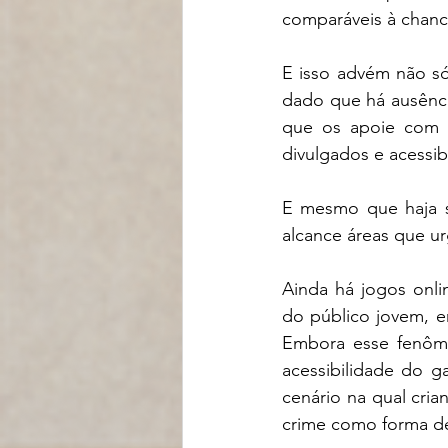
comparáveis à chanc
E isso advém não s
dado que há ausênci
que os apoie com o
divulgados e acessi
E mesmo que haja s
alcance áreas que u
Ainda há jogos onli
do público jovem, 
Embora esse fenôme
acessibilidade do g
cenário na qual cri
crime como forma de