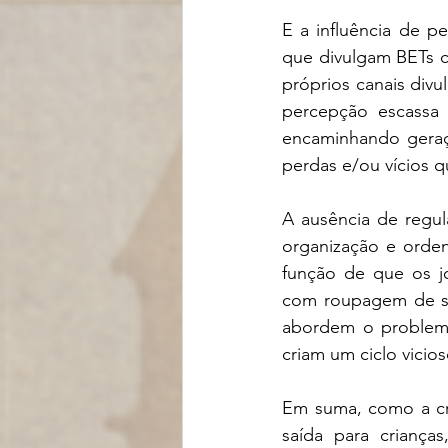
E a influência de p
que divulgam BETs c
próprios canais divu
percepção escassa 
encaminhando geraç
perdas e/ou vícios q
A ausência de regu
organização e ordena
função de que os j
com roupagem de suc
abordem o problema
criam um ciclo vicio
Em suma, como a cr
saída para criança