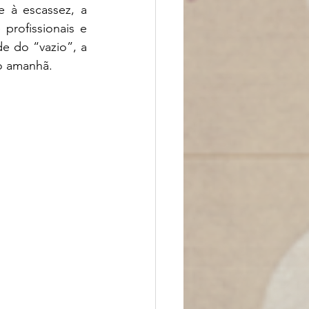
 à escassez, a 
rofissionais e 
e do “vazio”, a 
do amanhã.