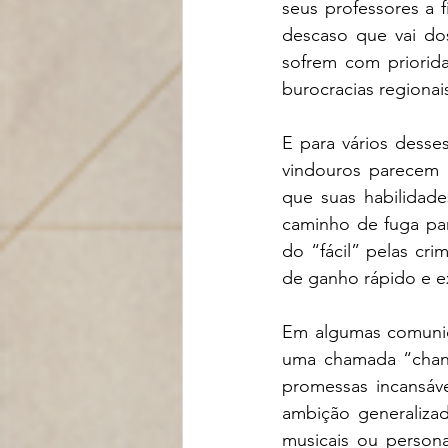
seus professores a 
descaso que vai dos
sofrem com priorid
burocracias regionai
E para vários desse
vindouros parecem i
que suas habilidade
caminho de fuga par
do “fácil” pelas cr
de ganho rápido e ex
Em algumas comunida
uma chamada “chanc
promessas incansáve
ambição generalizad
musicais ou person