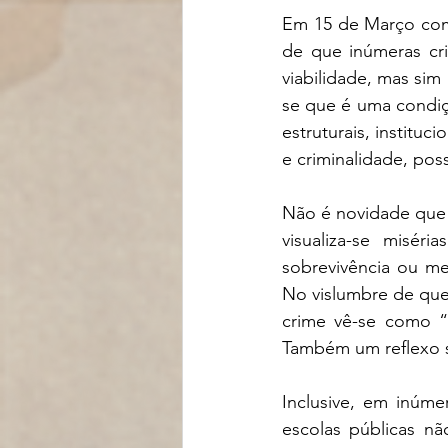
Em 15 de Março come
de que inúmeras cr
viabilidade, mas si
se que é uma condiç
estruturais, institu
e criminalidade, pos
Não é novidade que 
visualiza-se misér
sobrevivência ou me
No vislumbre de que
crime vê-se como “ac
Também um reflexo s
Inclusive, em inúme
escolas públicas nã