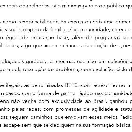
es reais de melhorias, são mínimas para esse público 
ó como responsabilidade da escola ou sob uma deman
a visual do apoio da família e/ou comunidade, carecen
 égide de educação base, além de programas sociai
bilidades, algo que acresce chances da adoção de ações
oluções vigoradas, as mesmas não são em suficiência
rgem pela resolução do problema, com exclusão, ciclo d
ne ilegais, as denominadas BETS, com acréscimo no me
em casos, como forma de ganho rápido nas comunidade
no não venha com exclusividade ao Brasil, ganhou p
anho pelas redes, com promessas de agilidade e statu
anças seguem caminhos que envolvam esses meios “adici
 escape sem que se dediquem na sua formação básica f