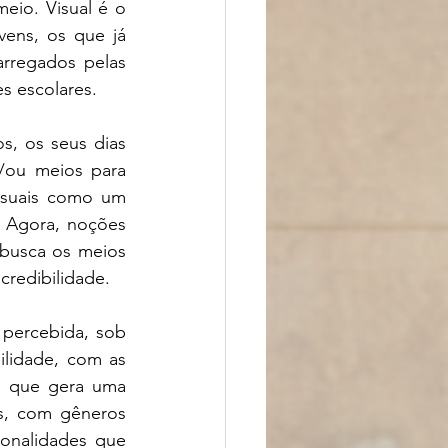
eio. Visual é o 
ens, os que já 
rregados pelas 
s escolares. 
, os seus dias 
/ou meios para 
isuais como um 
 Agora, noções 
 busca os meios 
redibilidade. 
percebida, sob 
lidade, com as 
o que gera uma 
s, com gêneros 
onalidades que 