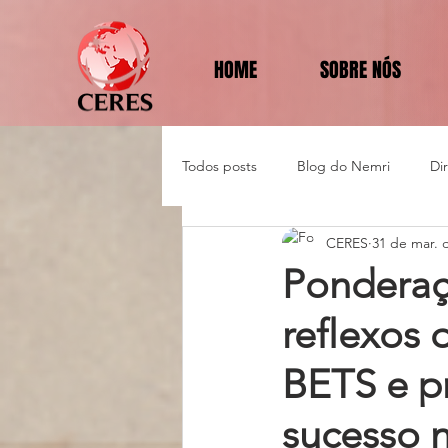
HOME
SOBRE NÓS
Todos posts
Blog do Nemri
Di
CERES
31 de mar. 
Política e Diplomacia
Ponderaç
reflexos 
BETS e p
sucesso n