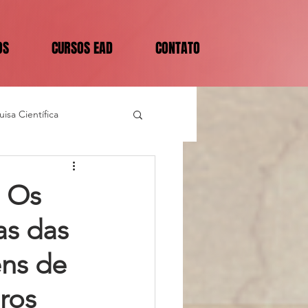
OS
CURSOS EAD
CONTATO
isa Científica
: Os
as das
ns de
ros