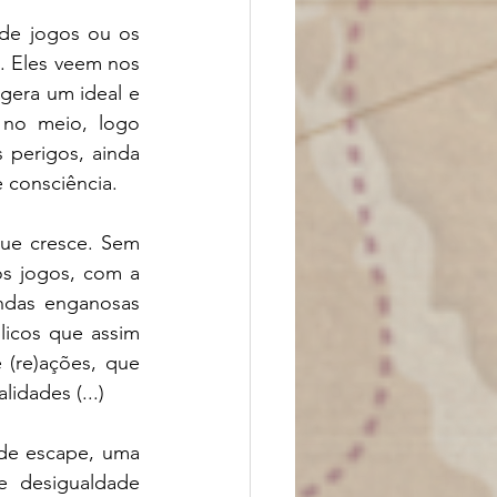
de jogos ou os 
 Eles veem nos 
gera um ideal e 
 no meio, logo 
erigos, ainda 
 consciência. 
ue cresce. Sem 
os jogos, com a 
ndas enganosas 
icos que assim 
(re)ações, que 
idades (...) 
de escape, uma 
 desigualdade 