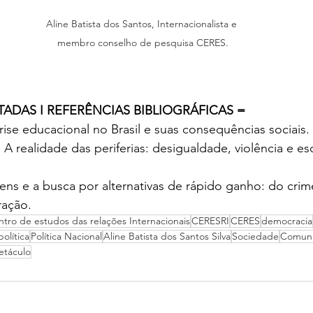
Aline Batista dos Santos, Internacionalista e 
membro conselho de pesquisa CERES.
ADAS I REFERÊNCIAS BIBLIOGRÁFICAS = 
rise educacional no Brasil e suas consequências sociais. 
 
A realidade das periferias: desigualdade, violência e es
ens e a busca por alternativas de rápido ganho: do crim
ração.
ntro de estudos das relações Internacionais
CERESRI
CERES
democracia
política
Política Nacional
Aline Batista dos Santos Silva
Sociedade
Comuni
etáculo