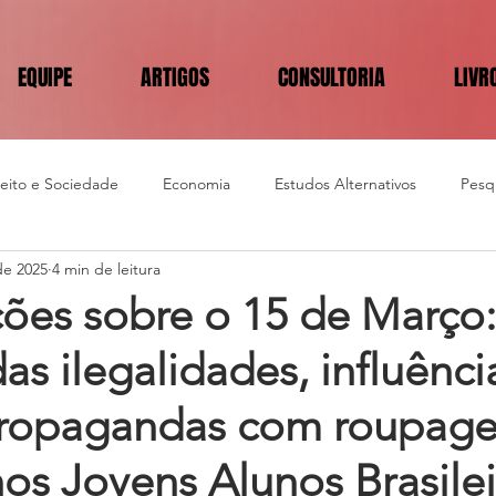
EQUIPE
ARTIGOS
CONSULTORIA
LIVR
reito e Sociedade
Economia
Estudos Alternativos
Pesqu
de 2025
4 min de leitura
ões sobre o 15 de Março
das ilegalidades, influênci
ropagandas com roupage
os Jovens Alunos Brasilei