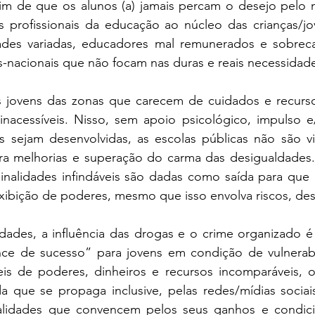
fim de que os alunos (a) jamais percam o desejo pelo m
 profissionais da educação ao núcleo das crianças/jov
ades variadas, educadores mal remunerados e sobreca
s-nacionais que não focam nas duras e reais necessidade
s jovens das zonas que carecem de cuidados e recursos
nacessíveis. Nisso, sem apoio psicológico, impulso e
s sejam desenvolvidas, as escolas públicas não são v
a melhorias e superação do carma das desigualdades.
iminalidades infindáveis são dadas como saída para que
ibição de poderes, mesmo que isso envolva riscos, desc
des, a influência das drogas e o crime organizado é 
e de sucesso” para jovens em condição de vulnerabi
is de poderes, dinheiros e recursos incomparáveis, 
a que se propaga inclusive, pelas redes/mídias sociai
alidades que convencem pelos seus ganhos e condici