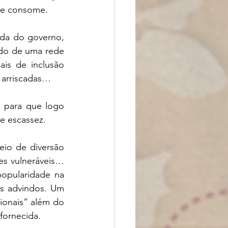
que consome.
da do governo, 
do de uma rede 
s de inclusão 
 arriscadas… 
 para que logo 
e escassez. 
io de diversão 
s vulneráveis… 
opularidade na 
s advindos. Um 
onais” além do 
ornecida. 