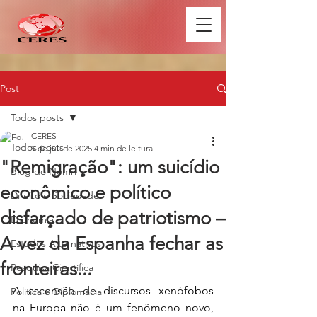
Post
Todos posts
CERES
Todos posts
9 de jul. de 2025
4 min de leitura
"Remigração": um suicídio
Blog do Nemri
econômico e político
Direito e Sociedade
disfarçado de patriotismo –
Economia
A vez da Espanha fechar as
Estudos Alternativos
fronteiras...
Pesquisa Científica
A ascensão de discursos xenófobos 
Política e Diplomacia
na Europa não é um fenômeno novo, 