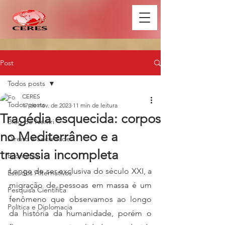
Post
Todos posts
CERES
Todos posts
17 de nov. de 2023
11 min de leitura
Tragédia esquecida: corpos
Blog do Nemri
no Mediterrâneo e a
Direito e Sociedade
travessia incompleta
Economia
Longe de ser exclusiva do século XXI, a 
Estudos Alternativos
migração de pessoas em massa é um 
Pesquisa Científica
fenômeno que observamos ao longo 
Política e Diplomacia
da história da humanidade, porém o 