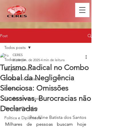
Post
Todos posts
CERES
Todos posts
25 de jun. de 2025
4 min de leitura
Turismo Radical no Combo
Blog do Nemri
Global da Negligência
Direito e Sociedade
Silenciosa: Omissões
Economia
Sucessivas, Burocracias não
Estudos Alternativos
Declaradas
Pesquisa Científica
Por Aline Batista dos Santos
Política e Diplomacia
Milhares de pessoas buscam hoje 