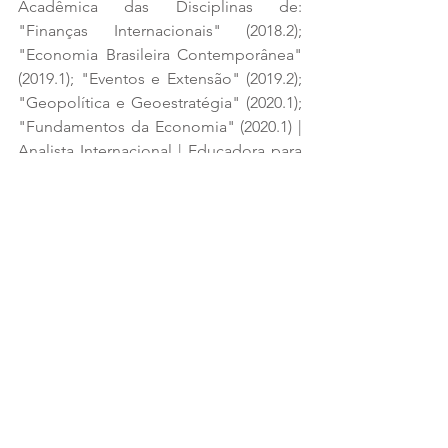
Acadêmica das Disciplinas de: 
"Finanças Internacionais" (2018.2); 
"Economia Brasileira Contemporânea" 
(2019.1); "Eventos e Extensão" (2019.2); 
"Geopolítica e Geoestratégia" (2020.1); 
"Fundamentos da Economia" (2020.1) | 
Analista Internacional | Educadora para 
a Transformação e o Impacto Social | 
Pesquisa Acadêmica | Gestão de 
Projetos e Negócios Sociais | 
FONTES CONSULTADAS I 
REFERÊNCIAS BIBLIOGRÁFICAS = 
GOMES, Orlando. As obrigações. 23. 
Ed. Forense, 2010.
BITTAR, Carlos A. responsabilidade 
civil. 10. Ed. São Paulo; 2014.
PEREIRA, Caio Mário da Silva. 