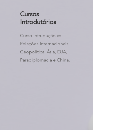
Cursos
Introdutórios
Curso intrudução as
Relações Internacionais,
Geopolítica, Ásia, EUA,
Paradiplomacia e China.