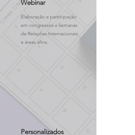
Webinar
Elaboração e participação
em congressos e semanas
de Relações Internacionais
e áreas afins.
Personalizados