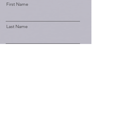
First Name
Last Name
Email
Send
NOSSO EMAIL