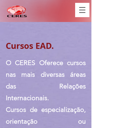
Cursos EAD.
O CERES Oferece cursos
nas mais diversas áreas
das Relações
Internacionais.
Cursos de especialização,
orientação ou