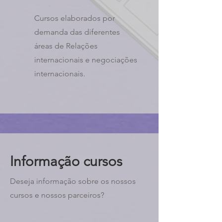
Cursos elaborados por
demanda das diferentes
áreas de Relações
internacionais e negociações
internacionais.
Informação cursos
Deseja informação sobre os nossos
cursos e nossos parceiros?