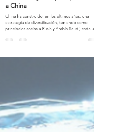
Ormuz impacta directamente la
economía global y, en particular,
a China
China ha construido, en los últimos años, una
estrategia de diversificación, teniendo como
principales socios a Rusia y Arabia Saudí, cada uno
con menos del 20% de las importaciones.
Paralelamente, Pekín ha ampliado su relación
energética con Irán, absorbiendo una parte
relevante de sus exportaciones de petróleo, lo
que refuerza su actuación pragmática y, en
ocasiones, desalineada de las sanciones
occidentales. Estrecho Ormuz