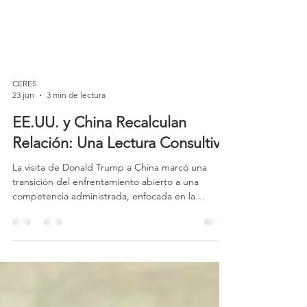
CERES
23 jun
3 min de lectura
EE.UU. y China Recalculan
Relación: Una Lectura Consultiva
La visita de Donald Trump a China marcó una
transición del enfrentamiento abierto a una
competencia administrada, enfocada en la
previsibilidad y la estabilidad. Ante los costos
globales de las tensiones, ambos países buscan
contener daños. Xi Jinping propuso una “relación
de estabilidad estratégica”, priorizando la
cooperación dentro de límites manejables. Para
Pekín, el objetivo es institucionalizar mecanismos