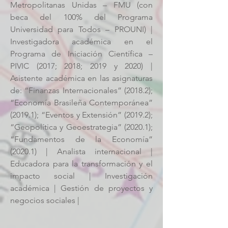
Metropolitanas Unidas – FMU (con
beca del 100% del Programa
Universidad para Todos – PROUNI) |
Investigadora académica en el
Programa de Iniciación Científica –
PIVIC (2017; 2018; 2019 y 2020) |
Asistente académica en las asignaturas
de: “Finanzas Internacionales” (2018.2);
“Economía Brasileña Contemporánea”
(2019.1); “Eventos y Extensión” (2019.2);
“Geopolítica y Geoestrategia” (2020.1);
“Fundamentos de la Economía”
(2020.1) | Analista internacional |
Educadora para la transformación y el
impacto social | Investigación
académica | Gestión de proyectos y
negocios sociales |