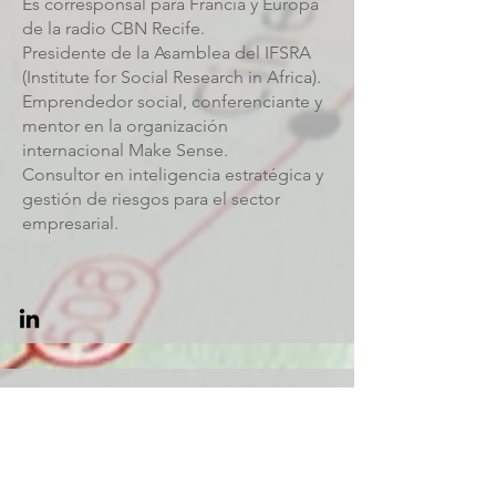
Es corresponsal para Francia y Europa
de la radio CBN Recife.
Presidente de la Asamblea del IFSRA
(Institute for Social Research in Africa).
Emprendedor social, conferenciante y
mentor en la organización
internacional Make Sense.
Consultor en inteligencia estratégica y
gestión de riesgos para el sector
empresarial.