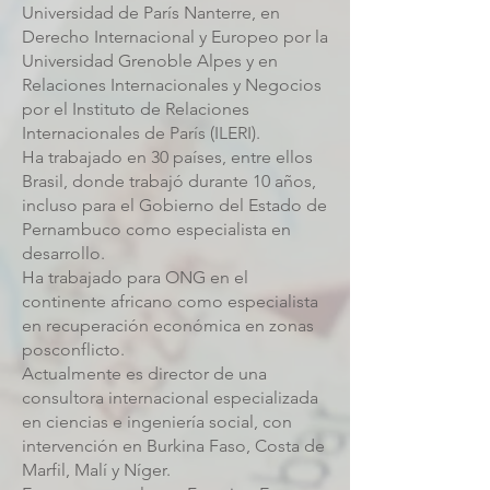
Universidad de París Nanterre, en
Derecho Internacional y Europeo por la
Universidad Grenoble Alpes y en
Relaciones Internacionales y Negocios
por el Instituto de Relaciones
Internacionales de París (ILERI).
Ha trabajado en 30 países, entre ellos
Brasil, donde trabajó durante 10 años,
incluso para el Gobierno del Estado de
Pernambuco como especialista en
desarrollo.
Ha trabajado para ONG en el
continente africano como especialista
en recuperación económica en zonas
posconflicto.
Actualmente es director de una
consultora internacional especializada
en ciencias e ingeniería social, con
intervención en Burkina Faso, Costa de
Marfil, Malí y Níger.