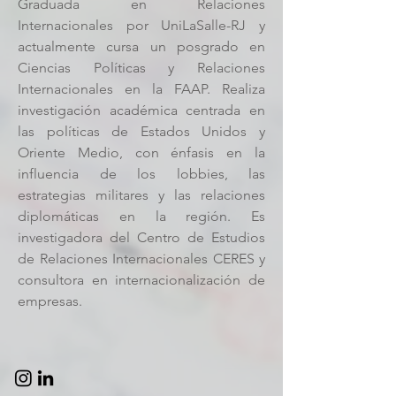
Graduada en Relaciones
Internacionales por UniLaSalle-RJ y
actualmente cursa un posgrado en
Ciencias Políticas y Relaciones
Internacionales en la FAAP. Realiza
investigación académica centrada en
las políticas de Estados Unidos y
Oriente Medio, con énfasis en la
influencia de los lobbies, las
estrategias militares y las relaciones
diplomáticas en la región. Es
investigadora del Centro de Estudios
de Relaciones Internacionales CERES y
consultora en internacionalización de
empresas.