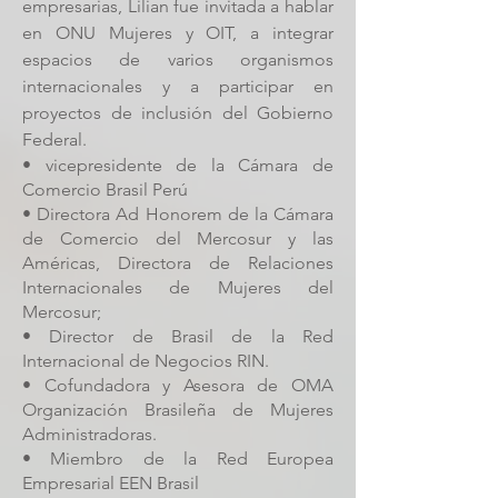
empresarias, Lilian fue invitada a hablar
en ONU Mujeres y OIT, a integrar
espacios de varios organismos
internacionales y a participar en
proyectos de inclusión del Gobierno
Federal.
• vicepresidente de la Cámara de
Comercio Brasil Perú
• Directora Ad Honorem de la Cámara
de Comercio del Mercosur y las
Américas, Directora de Relaciones
Internacionales de Mujeres del
Mercosur;
• Director de Brasil de la Red
Internacional de Negocios RIN.
• Cofundadora y Asesora de OMA
Organización Brasileña de Mujeres
Administradoras.
• Miembro de la Red Europea
Empresarial EEN Brasil