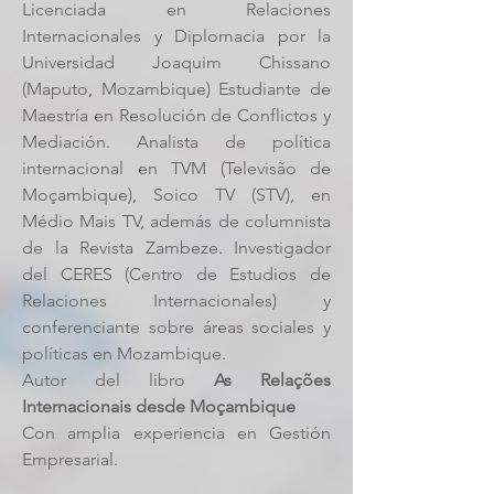
Licenciada en Relaciones
Internacionales y Diplomacia por la
Universidad Joaquim Chissano
(Maputo, Mozambique) Estudiante de
Maestría en Resolución de Conflictos y
Mediación. Analista de política
internacional en TVM (Televisão de
Moçambique), Soico TV (STV), en
Médio Mais TV, además de columnista
de la Revista Zambeze. Investigador
del CERES (Centro de Estudios de
Relaciones Internacionales) y
conferenciante sobre áreas sociales y
políticas en Mozambique.
Autor del libro
As Relações
Internacionais desde Moçambique
Con amplia experiencia en Gestión
Empresarial.