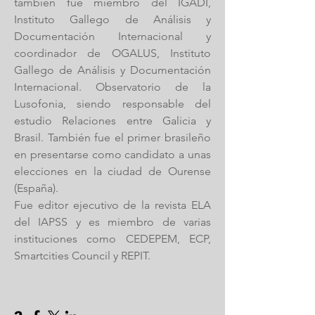
también fue miembro del IGADI,
Instituto Gallego de Análisis y
Documentación Internacional y
coordinador de OGALUS, Instituto
Gallego de Análisis y Documentación
Internacional. Observatorio de la
Lusofonia, siendo responsable del
estudio Relaciones entre Galicia y
Brasil. También fue el primer brasileño
en presentarse como candidato a unas
elecciones en la ciudad de Ourense
(España).
Fue editor ejecutivo de la revista ELA
del IAPSS y es miembro de varias
instituciones como CEDEPEM, ECP,
Smartcities Council y REPIT.