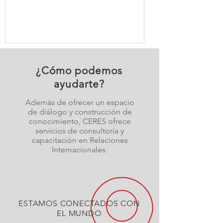
entre Estados Unidos y China, del
creciente acercamiento de Rusia a la
región, de los impactos económicos
de la guerra que involucra a Irán y de
las tensiones en el Mar de China
Meridional.
¿Cómo podemos
ayudarte?
Además de ofrecer un espacio
de diálogo y construcción de
conocimiento, CERES ofrece
servicios de consultoría y
capacitación en Relaciones
Internacionales.
ESTAMOS CONECTADOS CON
EL MUNDO