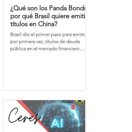
¿Qué son los Panda Bonds y
por qué Brasil quiere emitir
títulos en China?
Brasil dio el primer paso para emitir,
por primera vez, títulos de deuda
pública en el mercado financiero
chino. Hasta ahora, las emisiones
brasileñas en el exterior se han
concentrado principalmente en
dólares estadounidenses y, más
recientemente, en euros. Ahora, el
gobierno pretende acceder
directamente al mercado de capitales
chino y captar recursos en yuanes, la
moneda de China.