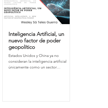
Inteligencia Artificial, un
nuevo factor de poder
geopolítico
Estados Unidos y China ya no
consideran la inteligencia artificial
únicamente como un sector
económico de alto valor añadido, sino
como una cuestión de soberanía
nacional, competitividad industrial,
seguridad y liderazgo geopolítico. La
carrera por el dominio de los
algoritmos se parece cada vez más a
las grandes competiciones