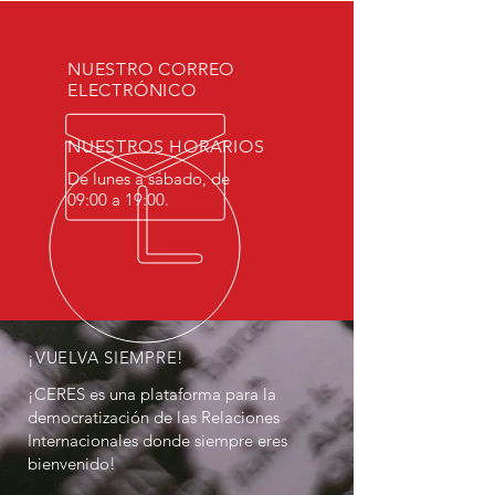
NUESTRO CORREO
ELECTRÓNICO
NUESTROS HORARIOS
De lunes a sábado, de
09:00 a 19:00.
¡VUELVA SIEMPRE!
¡CERES es una plataforma para la
democratización de las Relaciones
Internacionales donde siempre eres
bienvenido!