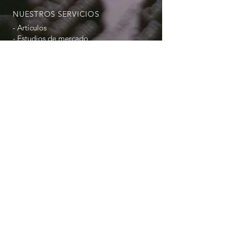
NUESTROS SERVICIOS
- Artículos
- Estudios de mercado
- Investigaciones
- Consultoría en Relaciones
Internacionales
- Evaluación comparativa
- Charlas y cursos.
- Publicaciones
¡Sigue nuestras redes sociales!
© 2021 Centro de Estudios de
Relaciones Internacionales | CERESRI .
Images by Canvas Free Edition