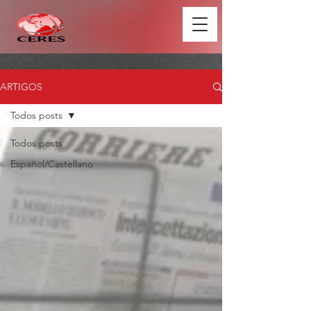
ARTIGOS
Todos posts
Todos posts
Español/Castellano