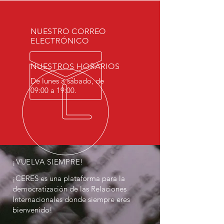
NUESTRO CORREO
ELECTRÓNICO
NUESTROS HORARIOS
De lunes a sábado, de
09:00 a 19:00.
¡VUELVA SIEMPRE!
¡CERES es una plataforma para la
democratización de las Relaciones
Internacionales donde siempre eres
bienvenido!