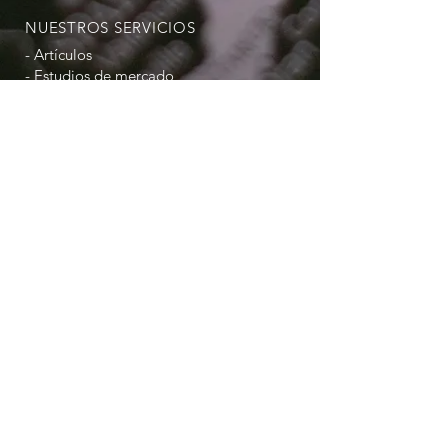
NUESTROS SERVICIOS
- Artículos
- Estudios de mercado
- Investigaciones
- Consultoría en Relaciones
Internacionales
- Evaluación comparativa
- Charlas y cursos.
- Publicaciones
¡Sigue nuestras redes sociales!
© 2021 Centro de Estudios de
Relaciones Internacionales | CERESRI .
Images by Canvas Free Edition