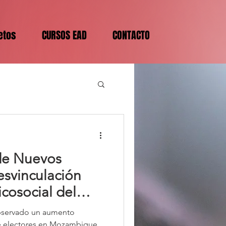
etos
CURSOS EAD
CONTACTO
de Nuevos
esvinculación
icosocial del
 (Mozambique)
observado un aumento
de electores en Mozambique,