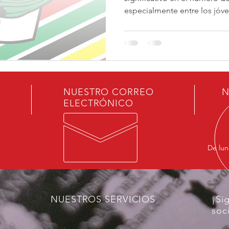
especialmente entre los jóve
NUESTRO CORREO
N
ELECTRÓNICO
De lun
NUESTROS SERVICIOS
¡Si
soc