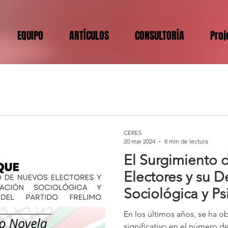
EQUIPO
ARTÍCULOS
CONSULTORÍA
Proj
CERES
20 mar 2024
8 min de lectura
El Surgimiento 
Electores y su D
Sociológica y Ps
Partido Frelimo
En los últimos años, se ha 
significativo en el número 