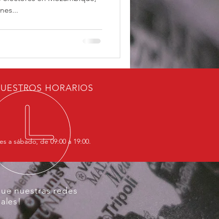
nes...
UESTROS HORARIOS
es a sábado, de 09:00 a 19:00.
gue nuestras redes
iales!