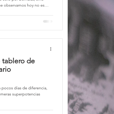
que observamos hoy no es
un proceso multifacético de
lico y político. Y quizá lo
orramiento ocurre
es: en el terreno y en la
o tablero de
ario
a pocos días de diferencia,
rimeras superpotencias