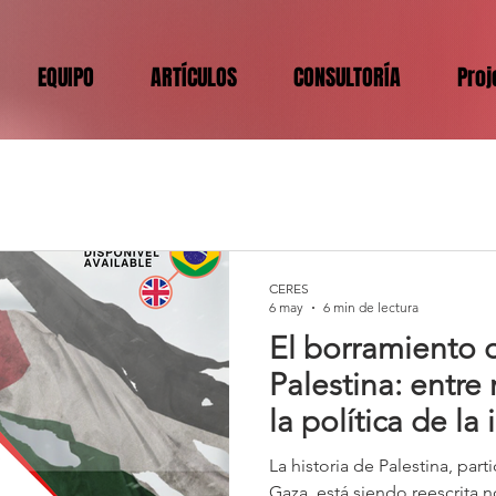
EQUIPO
ARTÍCULOS
CONSULTORÍA
Proj
CERES
6 may
6 min de lectura
El borramiento d
Palestina: entre
la política de la 
La historia de Palestina, par
Gaza, está siendo reescrita 