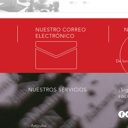
NUESTRO CORREO
N
ELECTRÓNICO
De lun
NUESTROS SERVICIOS
¡Si
soc
- Artículos