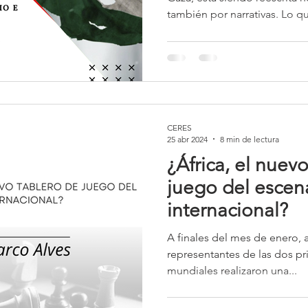
también por narrativas. Lo 
simplemente una guerra: es 
borramiento territorial, simbó
más alarmante es que este b
simultáneamente en dos nivel
percepción global.
CERES
25 abr 2024
8 min de lectura
¿África, el nuev
juego del escen
internacional?
A finales del mes de enero, 
representantes de las dos p
mundiales realizaron una...