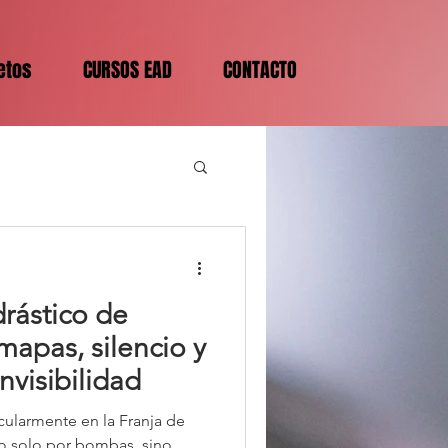
etos
CURSOS EAD
CONTACTO
rástico de
 mapas, silencio y
invisibilidad
ticularmente en la Franja de
no solo por bombas, sino