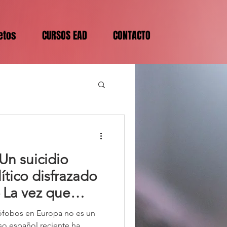
etos
CURSOS EAD
CONTACTO
Un suicidio
tico disfrazado
 La vez que
rar sus
ófobos en Europa no es un
o español reciente ha