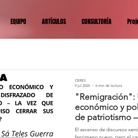
EQUIPO
ARTÍCULOS
CONSULTORÍA
Proj
CERES
9 jul 2025
6 min de lectura
"Remigración": 
económico y polí
de patriotismo –
España quiso cer
El ascenso de discursos xen
fronteras...
fenómeno nuevo, pero el cas