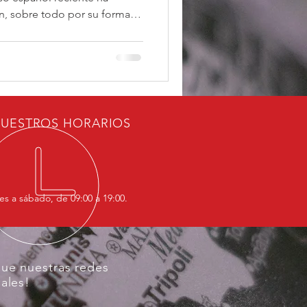
n, sobre todo por su forma
ntradictoria con los
crático y del sistema
La propuesta de
r sectores de la extrema
lmente el partido VOX y
s del Partido Popular –
UESTROS HORARIOS
la
es a sábado, de 09:00 a 19:00.
gue nuestras redes
iales!