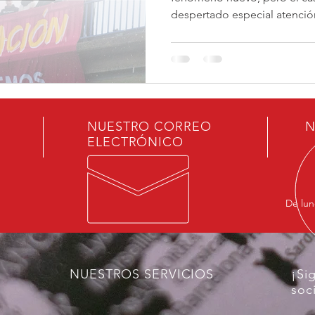
despertado especial atenció
particularmente agresiva y co
fundamentos del orden demo
productivo contemporáneo. 
“remigración”, defendida po
derecha española – principa
segmentos más conservadore
NUESTRO CORREO
N
consiste, esencialmente, en 
ELECTRÓNICO
De lun
NUESTROS SERVICIOS
¡Si
soc