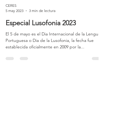
CERES
5 may 2023
3 min de lectura
Especial Lusofonia 2023
El 5 de mayo es el Dia Internacional de la Lengua
Portuguesa o Dia de la Lusofonia, la fecha fue
establecida oficialmente en 2009 por la...
CERES
18 feb 2023
9 min de lectura
Los principales retos del nuevo
gobierno de Lula
por Bernardo Monteiro Aunque haya terminado el
período electoral, marcado con el último acto