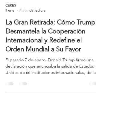
CERES
9 ene
4 min de lectura
La Gran Retirada: Cómo Trump
Desmantela la Cooperación
Internacional y Redefine el
Orden Mundial a Su Favor
El pasado 7 de enero, Donald Trump firmó una
declaración que anunciaba la salida de Estados
Unidos de 66 instituciones internacionales, de las
cuales 32 forman parte del denominado “sistema
ONU”. Este movimiento no constituye un hecho
aislado ni una excentricidad coyuntural, sino la
continuidad de una estrategia política claramente
definida: una cruzada abierta contra el
multilateralismo, la cooperación internacional y
cualquier forma de gobernanza global que limite
sus inter