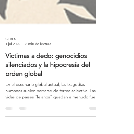
CERES
1 jul 2025
8 min de lectura
Víctimas a dedo: genocidios
silenciados y la hipocresía del
orden global
En el escenario global actual, las tragedias
humanas suelen narrarse de forma selectiva. Las
vidas de países “lejanos” quedan a menudo fuera
del foco mediático y político, como advirtió la
filósofa Judith Butler al reflexionar sobre la
asignación desigual de la “llorabilidad” de las
víctimas. Solo quienes encajan en el marco